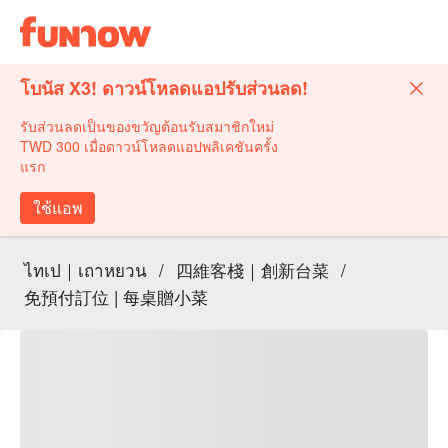
โบนัส X3! ดาวน์โหลดแอปรับส่วนลด!
รับส่วนลดเป็นของขวัญต้อนรับสมาชิกใหม่
TWD 300 เมื่อดาวน์โหลดแอปพลิเคชันครั้ง
แรก
ใช้แอพ
ไทเป｜เถาหยวน
/
四維客棧｜創新台菜
/
免預付訂位 | 每桌贈小菜