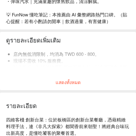
・彈珠汽水｜充滿童趣的懷舊飲品，清涼解膩。
💡 FunNow 懂吃筆記：本推薦由 AI 彙整網路熱門口碑。（貼
心提醒：若有小酌請勿開車｜飲酒過量，有害健康）
ดูรายละเอียดเพิ่มเติม
店內無低消限制，均消為 TWD 600 - 800。
現場不需收 10% 服務費。
貼心提醒：預訂前請選取正確用餐人數，以利現場安排用
餐空間。
แสดงทั้งหมด
รายละเอียด
四維客棧 創新台菜：位於板橋區的創新台菜餐廳，憑藉精緻
料理手法，連《非凡大探索》都聞香前來朝聖！將經典台味玩
出新高度，是懂吃饕客的聚餐首選。
