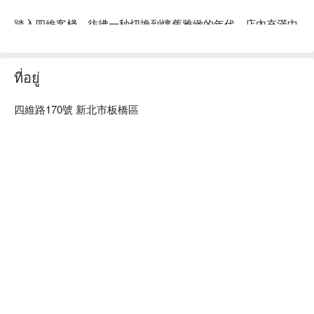
踏入四維客棧，彷彿一秒切換到懷舊雅緻的年代。店內充滿中
式復古情懷的舒適佈置，不僅是家庭聚餐、公司活動的理想場
地，更曾吸引《非凡大探索》、《台灣百味》等美食節目專程
前來採訪，是饕客們必定要來朝聖的口袋名單！

ที่อยู่
「無論是下班小酌或週末聚會，這裡最讓人難忘的是：」主廚
四維路170號 新北市板橋區
團隊將經典台菜巧妙升級，用現代手法重新詮釋三杯雞、金沙
中卷等熟悉滋味，層次更豐富、擺盤更精緻。搭配沁涼的彈珠
汽水或來點小酒助興，讓你徹底放鬆，享受一場恰到好處的微
醺饗宴。

⭐ Google 評分：4.6 / 1180 則評論

💁🏻 實用資訊

人均消費：NT$ 400 - 600 / 人

適合情境：家庭聚餐、朋友歡聚、公司活動，設有獨立包廂

貼心服務：鄰近四維公園停車場、大漢停車場

🍽️ 口碑必點
