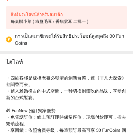
สิทธิประโยชน์สำหรับสมาชิก
每桌贈小菜 ( 椒鹽毛豆 / 香醋雲耳 二擇一 )
การเป็นสมาชิกจะได้รับสิทธิประโยชน์สูงสุดถึง 30 Fun
Coins
ไฮไลท์
・四維客棧是板橋老饕必朝聖的創新台菜，連《非凡大探索》
都聞香而來。
・踏入雅緻復古的中式空間，一秒切換到懂吃的品味，享受創
新的台式饗宴。
🎁 FunNow 預訂獨家優勢
・免電話訂位：線上預訂即時保留座位，現場付款即可，省去
繁瑣流程。
・享回饋：依照會員等級，每筆預訂最高可享 30 FunCoins 回