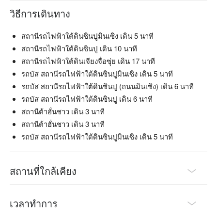
三杯雞 | 醬香濃郁、九層塔香氣撲鼻的白飯殺手

วิธีการเดินทาง
蟹黃豆腐煲 | 口感滑嫩，每一口都是滿滿的海味精華

金沙中卷 | 鹹蛋黃完美包覆 Q 彈中卷，是道鹹香涮嘴的打卡必
點菜！

สถานีรถไฟฟ้าใต้ดินซินปูมินเซิง เดิน 5 นาที
糖醋排骨 | 酸甜開胃，外酥內嫩的經典不敗款

สถานีรถไฟฟ้าใต้ดินซินปู เดิน 10 นาที
剝皮辣椒雞湯 | 湯頭甘醇微辣，暖心又暖胃的溫潤滋味

สถานีรถไฟฟ้าใต้ดินเจียงจื่อซุ่ย เดิน 17 นาที
รถบัส สถานีรถไฟฟ้าใต้ดินซินปูมินเซิง เดิน 5 นาที
🥤 微醺推薦

รถบัส สถานีรถไฟฟ้าใต้ดินซินปู (ถนนมินเซิง) เดิน 6 นาที
精選酒飲 | 無論是啤酒或烈酒，搭配台菜都能讓美味升級，享
受微醺放鬆的夜晚。

รถบัส สถานีรถไฟฟ้าใต้ดินซินปู เดิน 6 นาที
特色彈珠汽水 | 充滿童趣的懷舊選擇，清爽解膩。

สถานีต้าฮั่นชาว เดิน 3 นาที
สถานีต้าฮั่นชาว เดิน 3 นาที
💡 FunNow 懂吃筆記：本推薦由 AI 彙整網路熱門口碑。（貼
รถบัส สถานีรถไฟฟ้าใต้ดินซินปูมินเซิง เดิน 5 นาที
心提醒：若有小酌請勿開車｜飲酒過量，有害健康）
สถานที่ใกล้เคียง
เวลาทำการ