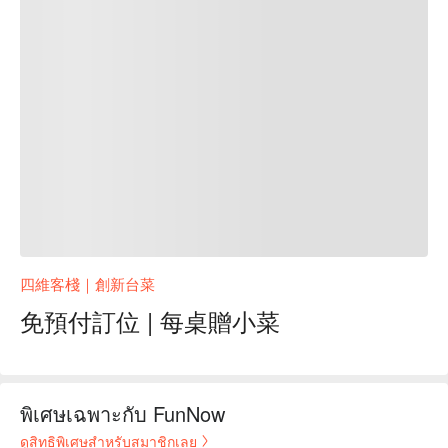
四維客棧｜創新台菜
免預付訂位 | 每桌贈小菜
พิเศษเฉพาะกับ FunNow
ดูสิทธิพิเศษสำหรับสมาชิกเลย