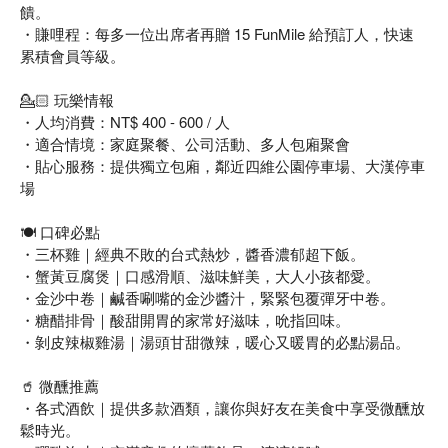
饋。
・賺哩程：每多一位出席者再贈 15 FunMile 給預訂人，快速
累積會員等級。
💁🏻 玩樂情報
・人均消費：NT$ 400 - 600 / 人
・適合情境：家庭聚餐、公司活動、多人包廂聚會
・貼心服務：提供獨立包廂，鄰近四維公園停車場、大漢停車
場
🍽️ 口碑必點
・三杯雞｜經典不敗的台式熱炒，醬香濃郁超下飯。
・蟹黃豆腐煲｜口感滑順、滋味鮮美，大人小孩都愛。
・金沙中卷｜鹹香唰嘴的金沙醬汁，緊緊包覆彈牙中卷。
・糖醋排骨｜酸甜開胃的家常好滋味，吮指回味。
・剝皮辣椒雞湯｜湯頭甘甜微辣，暖心又暖胃的必點湯品。
🥤 微醺推薦
・各式酒飲｜提供多款酒類，讓你與好友在美食中享受微醺放
鬆時光。