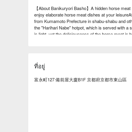
【About Banikuryori Basho】A hidden horse meat sp
enjoy elaborate horse meat dishes at your leisureA
from Kumamoto Prefecture in shabu-shabu and other
the "Harihari Nabe" hotpot, which is served with a s
is light, yet the deliciousness of the horse meat is b
drinks to pair with the food. The owner will sugges
other drinks to suit your mood. The interior of the r
only a counter surrounding the kitchen. The charm o
the elegant handiwork that enhances the flavor of t
ที่อยู่
blissful moment filled with delicious food, whether yo
special day.

※ This translation includes content generated by AI
富永町127 備前屋大廈B1F 京都府京都市東山區