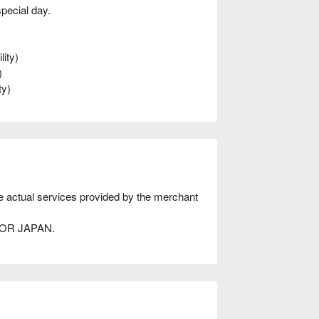
special day.
ity)
)
ty)
he actual services provided by the merchant
AVOR JAPAN.