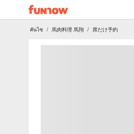
คันไซ
/
馬肉料理 馬翔
/
席だけ予約