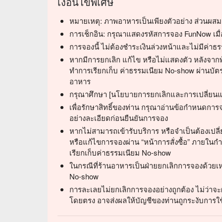
เงื่อนไขพิเศษ
หมายเหตุ: ภาพอาหารเป็นเพียงตัวอย่าง ส่วนผ
การเช็กอิน: กรุณาแสดงรหัสการจอง FunNow เมื่อมา
การจองนี้ ไม่ต้องชำระเงินล่วงหน้าและไม่มีค่า
หากมีการยกเลิก แก้ไข หรือไม่แสดงตัว หลังจาก
ทำการเรียกเก็บ ค่าธรรมเนียม No-show ผ่านบัตร
อาหาร
กรุณาศึกษา [นโยบายการยกเลิกและการเปลี่ยนแ
เพื่อรักษาสิทธิ์ของท่าน กรุณาอ่านข้อกำหนดกา
อย่างละเอียดก่อนยืนยันการจอง
หากไม่สามารถเข้ารับบริการ หรือจำเป็นต้องเปลี
หรือแก้ไขการจองผ่าน “หน้าการสั่งซื้อ” ภายในกำห
เรียกเก็บค่าธรรมเนียม No-show
ในกรณีที่ร้านอาหารเป็นฝ่ายยกเลิกการจองด้วยเห
No-show
การละเลยไม่ยกเลิกการจองอย่างถูกต้อง ไม่ว่าจะผ
โดยตรง อาจส่งผลให้บัญชีของท่านถูกระงับการใช