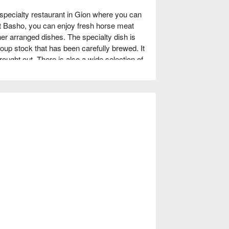
ecialty restaurant in Gion where you can 
t Basho, you can enjoy fresh horse meat 
 arranged dishes. The specialty dish is 
oup stock that has been carefully brewed. It 
rought out. There is also a wide selection of 
t a glass of wine, champagne, shochu, or 
estaurant is based on black, and there is 
f the open kitchen is that you can watch 
he ingredients. You can relax and enjoy a 
u are entertaining clients or dating on a 
.