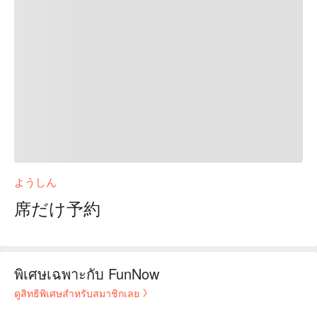
ようしん
席だけ予約
พิเศษเฉพาะกับ FunNow
ดูสิทธิพิเศษสำหรับสมาชิกเลย