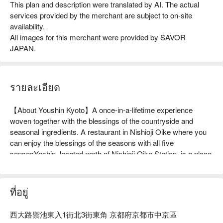
This plan and description were translated by AI. The actual
services provided by the merchant are subject to on-site
availability.
All images for this merchant were provided by SAVOR
JAPAN.
รายละเอียด
【About Youshin Kyoto】A once-in-a-lifetime experience 
woven together with the blessings of the countryside and 
seasonal ingredients. A restaurant in Nishioji Oike where you 
can enjoy the blessings of the seasons with all five 
sensesYoshin, located north of Nishioji Oike Station, is a place 
where you can enjoy the once-in-a-lifetime experience of 
seasonal ingredients and the bounty of the countryside with all 
your senses. The owner himself visits the countryside and 
ที่อยู่
speaks to the producers, carefully selecting ingredients every 
day that he can confidently recommend as the "tastiest right 
西大路禦池東入1街北3街東角 京都府京都市中京區
now." By incorporating seasonal ingredients and a variety of 