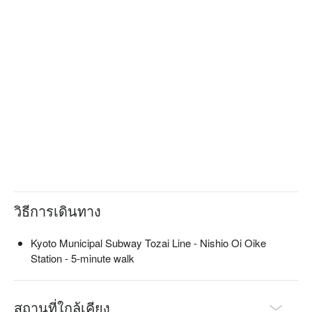
Japanese and Western techniques, the restaurant brings out 
the best in the ingredients and conveys the producers' passion 
to its guests. The first floor of the restaurant is a counter-
centered space with a Kyoto feel, while the second floor is 
equipped with a relaxing space inspired by Kyoto's 
countryside. It will add color to your time with loved ones, 
whether it's for private occasions such as entertaining clients, 
small family celebrations, or adult dates.

※ This translation includes content generated by AI.
วิธีการเดินทาง
Kyoto Municipal Subway Tozai Line - Nishio Oi Oike
Station - 5-minute walk
สถานที่ใกล้เคียง