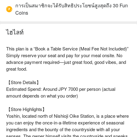
การเป็นสมาชิกจะได้รับสิทธิประโยชน์สูงสุดถึง 30 Fun
Coins
ไฮไลท์
This plan is a “Book a Table Service (Meal Fee Not Included)”
Simply reserve your seat and pay for your meal onsite. No
advance payment required—just great food, good vibes, and
great food.
【Store Details】
Estimated Spend: Around JPY 7000 per person (actual
amount depends on what you order)
【Store Highlights】
Yoshin, located north of Nishioji Oike Station, is a place where
you can enjoy the once-in-a-lifetime experience of seasonal
ingredients and the bounty of the countryside with all your
senses. The owner himself visits the countryside and speaks