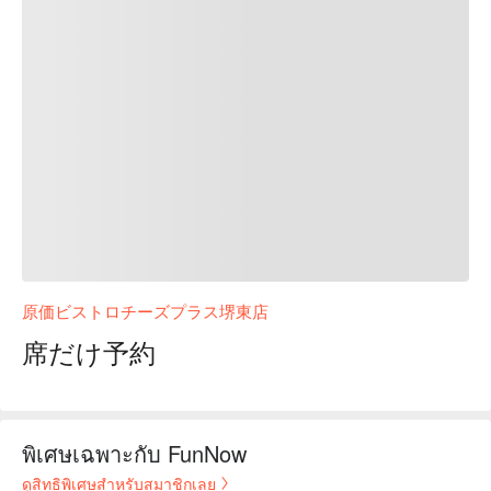
原価ビストロチーズプラス堺東店
席だけ予約
พิเศษเฉพาะกับ FunNow
ดูสิทธิพิเศษสำหรับสมาชิกเลย