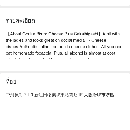
รายละเอียด
【About Genka Bistro Cheese Plus Sakaihigashi】A hit with 
the ladies and looks great on social media → Cheese 
dishes!Authentic Italian ; authentic cheese dishes. All-you-can-
eat homemade focaccia! Plus, all alcohol is almost at cost 
price! Sour drinks, draft beer, and homemade sangria with 
plenty of fruit are also popular. Great for alcohol lovers and 
non-drinkers alike! Plus, no compromises on the food! Men will 
be satisfied too. Creative dishes using cheese sourced from 
ที่อยู่
all over the country, with the theme of "cheese + something." 
Dishes overflowing with melted cheese that are "fun to look at 
中河原町2-1-3 新江田物業堺東站前店1F 大阪府堺市堺區
and delicious to eat!"

※ This translation includes content generated by AI.