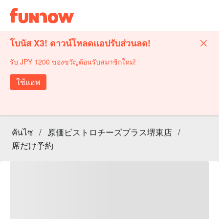
โบนัส X3! ดาวน์โหลดแอปรับส่วนลด!
รับ JPY 1200 ของขวัญต้อนรับสมาชิกใหม่!
ใช้แอพ
คันไซ
/
原価ビストロチーズプラス堺東店
/
席だけ予約