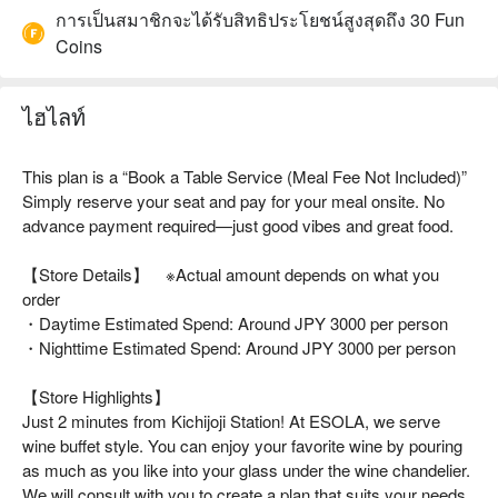
การเป็นสมาชิกจะได้รับสิทธิประโยชน์สูงสุดถึง 30 Fun
Coins
ไฮไลท์
This plan is a “Book a Table Service (Meal Fee Not Included)”
Simply reserve your seat and pay for your meal onsite. No
advance payment required—just good vibes and great food.
【Store Details】 ※Actual amount depends on what you
order
・Daytime Estimated Spend: Around JPY 3000 per person
・Nighttime Estimated Spend: Around JPY 3000 per person
【Store Highlights】
Just 2 minutes from Kichijoji Station! At ESOLA, we serve
wine buffet style. You can enjoy your favorite wine by pouring
as much as you like into your glass under the wine chandelier.
We will consult with you to create a plan that suits your needs,