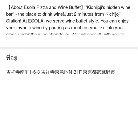
【About Esola Pizza and Wine Buffet】"Kichijoji's hidden wine 
bar" - the place to drink wine!Just 2 minutes from Kichijoji 
Station! At ESOLA, we serve wine buffet style. You can enjoy 
your favorite wine by pouring as much as you like into your 
glass under the wine chandelier. We will consult with you to 
create a plan that suits your needs, such as a wedding after-
party, a welcome/farewell party, or a birthday party. We will 
support you in planning the best party by consulting with you 
ที่อยู่
about drinks, food, time, and cuisine! We can also accept 
consultations on standing receptions and hors d'oeuvres!

吉祥寺南町1-6-3 吉祥寺東急INN B1F 東京都武藏野市
※ This translation includes content generated by AI.