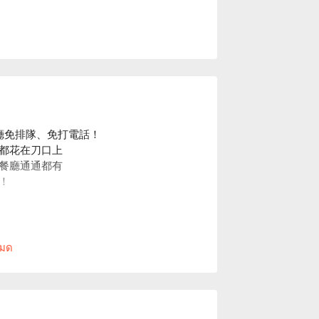
餐廳免排隊、免打電話！
都花在刀口上
餐廳通通都有
！
หมด