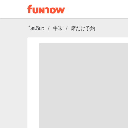
โตเกียว
/
牛味
/
席だけ予約