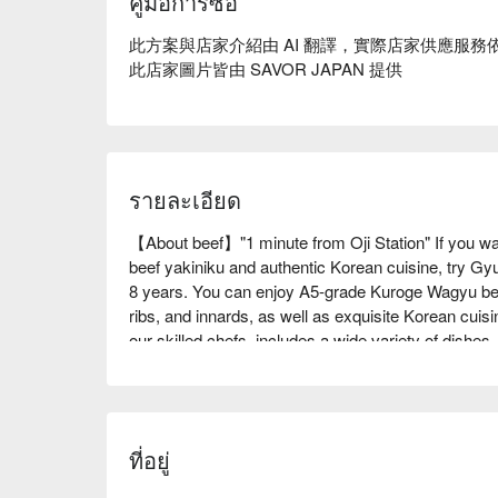
คู่มือการซื้อ
此方案與店家介紹由 AI 翻譯，實際店家供應服務
此店家圖片皆由 SAVOR JAPAN 提供
รายละเอียด
【About beef】"1 minute from Oji Station" If you wa
beef yakiniku and authentic Korean cuisine, try Gyu
8 years. You can enjoy A5-grade Kuroge Wagyu bee
ribs, and innards, as well as exquisite Korean cuisi
our skilled chefs, includes a wide variety of dishes,
"yangnyeom chicken," as well as "samgyeopsal" an
authentic Korean course meals at reasonable prices,
Enjoy your meal with Korean-style drinks such as m
family and friends!

ที่อยู่
※ This translation includes content generated by AI