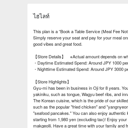
ไฮไลท์
This plan is a “Book a Table Service (Meal Fee Not
Simply reserve your seat and pay for your meal o
good vibes and great food.
【Store Details】 ※Actual amount depends on wha
・Daytime Estimated Spend: Around JPY 1000 per
・Nighttime Estimated Spend: Around JPY 3000 p
【Store Highlights】
Gyu-mi has been in business in Oji for 8 years. 
yakiniku, such as tongue, Wagyu beef ribs, and inn
The Korean cuisine, which is the pride of our skille
such as the popular "fried chicken" and "yangnyeo
"seafood pancakes." You can also enjoy authentic 
starting from 1,980 yen (excluding tax)! Enjoy you
makgeolli. Have a great time with your family and f