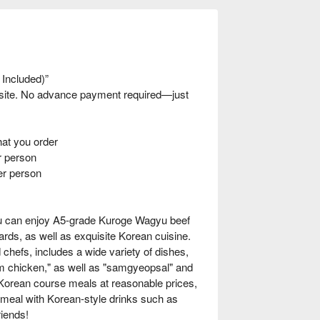
 Included)”
nsite. No advance payment required—just
t you order
 person
er person
You can enjoy A5-grade Kuroge Wagyu beef
ards, as well as exquisite Korean cuisine.
d chefs, includes a wide variety of dishes,
m chicken," as well as "samgyeopsal" and
Korean course meals at reasonable prices,
r meal with Korean-style drinks such as
riends!