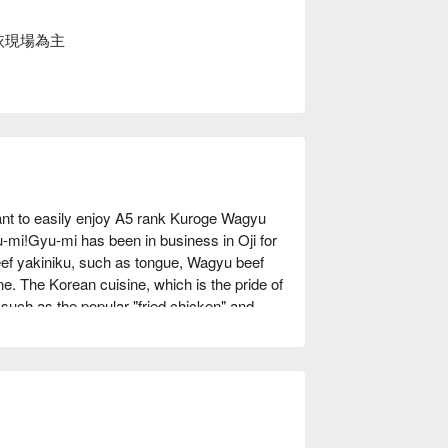
依現場為主
nt to easily enjoy A5 rank Kuroge Wagyu 
-mi!Gyu-mi has been in business in Oji for 
f yakiniku, such as tongue, Wagyu beef 
ne. The Korean cuisine, which is the pride of 
 such as the popular "fried chicken" and 
d "seafood pancakes." You can also enjoy 
 starting from 1,980 yen (excluding tax)! 
akgeolli. Have a great time with your 
.