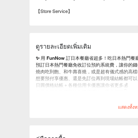
【Store Service】
ดูรายละเอียดเพิ่มเติม
✨ 用 FunNow 訂日本餐廳省超多！吃日本熱門
預訂日本熱門餐廳免收訂位預約系統費，讓你的錢
燒肉吃到飽、和牛壽喜燒，或是超有儀式感的高檔
想要預付享優惠、還是先訂位再到現場結帳都可以
日圓價格結帳＋各種信用卡優惠讓你省更多💰
多元化預約政策留給你滿滿彈性，馬上預訂👇
แสดงทั้ง