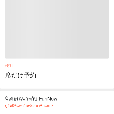
桜羽
席だけ予約
พิเศษเฉพาะกับ FunNow
ดูสิทธิพิเศษสำหรับสมาชิกเลย