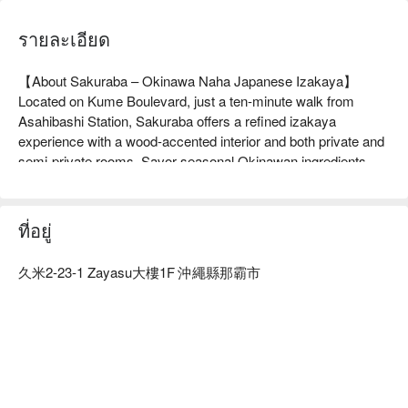
รายละเอียด
【About Sakuraba – Okinawa Naha Japanese Izakaya】

Located on Kume Boulevard, just a ten-minute walk from 
Asahibashi Station, Sakuraba offers a refined izakaya 
experience with a wood-accented interior and both private and 
semi-private rooms. Savor seasonal Okinawan ingredients 
alongside limited-edition sakes from across Japan in a tranquil 
setting.

【Signature Dishes】

ที่อยู่
Sakura Course｜A curated selection of seasonal sashimi, 
simmered dishes, and grilled specialties for multiple layers of 
久米2-23-1 Zayasu大樓1F 沖繩縣那霸市
flavor

Ginoza Farm Kuruma Shrimp & Burdock Kakiage｜Crisp 
burdock tempura paired with fresh local shrimp

Seasonal Sake Selection｜Premium awamori and sake 
chosen to complement each course

【More Recommendations】

Comfortable private rooms and counter seats make Sakuraba 