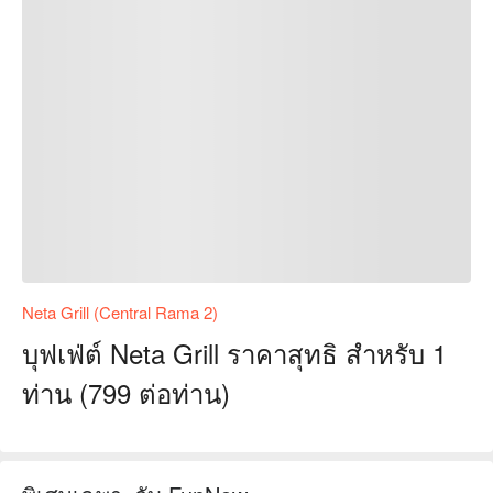
Neta Grill (Central Rama 2)
บุฟเฟ่ต์ Neta Grill ราคาสุทธิ สำหรับ 1
ท่าน (799 ต่อท่าน)