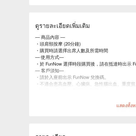
ดูรายละเอียดเพิ่มเติม
— 商品內容 —
・頭肩頸按摩 (20分鐘)
・購買時請選擇出席人數及所需時間
— 使用方式—
・於 FunNow 選擇時段購買後，請在抵達時出示 F
— 客戶須知—
・請於入座前出示 FunNow 兌換碼。
・不適合患高血壓、心臟病、急性腦出血、重度貧
・訂單一經確認，不可取消及退款。
・如有任何爭議，店家 及 FunNow 保留最終決定
แสดงทั้ง