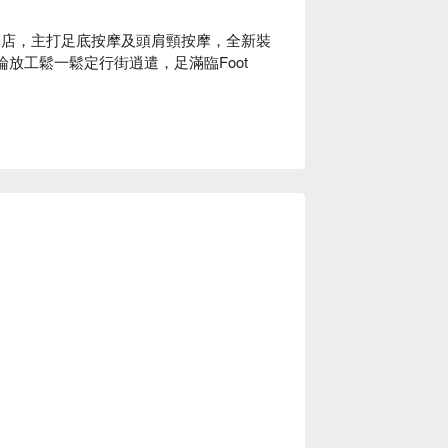
e) 是旺角按摩店，主打足底按摩及頭肩頸按摩，全新裝
論放工鬆一鬆定行街逍遣，足滿臨Foot 


法

e) Massage 立刻預訂