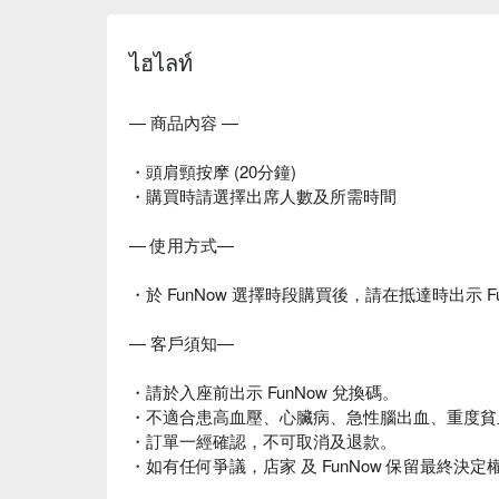
ไฮไลท์
— 商品內容 —
・頭肩頸按摩 (20分鐘)
・購買時請選擇出席人數及所需時間
— 使用方式—
・於 FunNow 選擇時段購買後，請在抵達時出示 F
— 客戶須知—
・請於入座前出示 FunNow 兌換碼。
・不適合患高血壓、心臟病、急性腦出血、重度貧
・訂單一經確認，不可取消及退款。
・如有任何爭議，店家 及 FunNow 保留最終決定