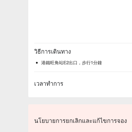
วิธีการเดินทาง
港鐵旺角站E2出口，步行1分鐘
เวลาทำการ
นโยบายการยกเลิกและแก้ไขการจอง