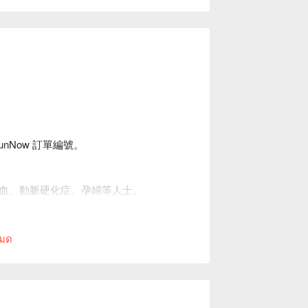
unNow 訂單編號。
血、動脈硬化症、孕婦等人士。
權。
หมด