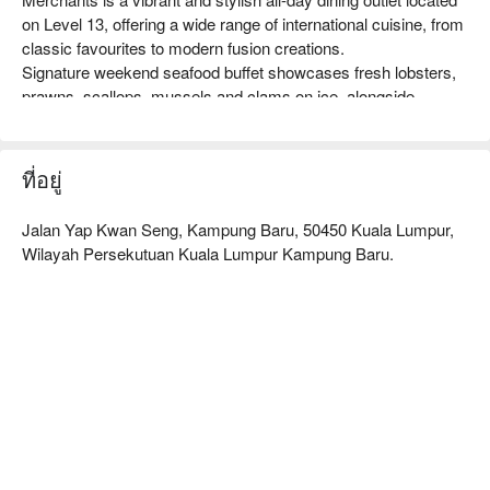
on Level 13, offering a wide range of international cuisine, from 
classic favourites to modern fusion creations.

Signature weekend seafood buffet showcases fresh lobsters, 
prawns, scallops, mussels and clams on ice, alongside 
sashimi, sushi, international hot dishes, satay, grilled 
specialties, live pasta and carving stations, a Mamak seafood 
deep-fry, and artisanal desserts.
ที่อยู่
Jalan Yap Kwan Seng, Kampung Baru, 50450 Kuala Lumpur,
Wilayah Persekutuan Kuala Lumpur Kampung Baru.