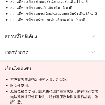
สถานที่ท่องเที่ยว สวนอนุสรณ์จางเว่ยสุ่ย เดิน 11 นาที
สถานที่ท่องเที่ยว ถนนเก้าเส้น เดิน 13 นาที
สถานที่ท่องเที่ยว สนามเด็กเล่นร่วมสมัยเต้นรำ เดิน 18 นาที
สถานที่ท่องเที่ยว หน้าต่างแห่งเสรีภาพ เดิน 19 นาที
สถานที่ใกล้เคียง
เวลาทำการ
เงื่อนไขพิเศษ
本專案恕無法指定服務人員 / 男女師。
限女性使用。
為避免權益受損，請您務必準時抵達店家，若遲到則業者
無法延後原訂使用時間，將影響服務時間及服務品質，敬
請知悉。