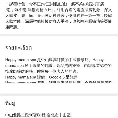
・課程特色：骨不正(骨正則氣血通)，筋不柔(揉筋則百病
消)，氣不暢(氣暢則精力旺)，利用合適的電流深層刺激，深入
人體皮、膚、筋、骨，激活神經叢，使肌肉在一縮一放，喚醒
人體本能，深層智能模擬仿真人手法，改善酸麻脹痛堵等亞健
康問題。
รายละเอียด
Happy mama spa 是中山區高評價的中式按摩店。Happy 
mama spa 給予溫度的呵護、高品質的療癒，由經專業認證的
按摩師提供服務，確保每一位客人的舒適。

Happy mama spa 評價：Google 5 星好評

Happy mama spa 服務：我們提供孕婦按摩、全身舒壓等服務

Happy mama spa 推薦：專注顧客需求，提供正向、關懷的專
業服務。

Happy mama spa 預約、Happy mama spa 價格、Happy 
ที่อยู่
mama spa 優惠立刻查看 ⬇︎
中山北路二段96號B1樓 台北市中山區