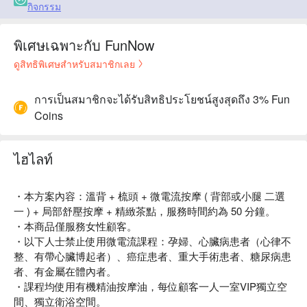
กิจกรรม
พิเศษเฉพาะกับ FunNow
ดูสิทธิพิเศษสำหรับสมาชิกเลย
การเป็นสมาชิกจะได้รับสิทธิประโยชน์สูงสุดถึง 3% Fun
Coins
ไฮไลท์
・本方案內容：溫背 + 梳頭 + 微電流按摩 ( 背部或小腿 二選
一 ) + 局部舒壓按摩 + 精緻茶點，服務時間約為 50 分鐘。
・本商品僅服務女性顧客。
・以下人士禁止使用微電流課程：孕婦、心臟病患者（心律不
整、有帶心臟博起者）、癌症患者、重大手術患者、糖尿病患
者、有金屬在體內者。
・課程均使用有機精油按摩油，每位顧客一人一室VIP獨立空
間、獨立衛浴空間。