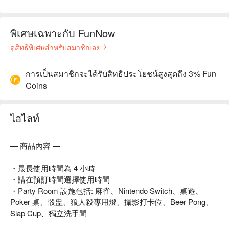
พิเศษเฉพาะกับ FunNow
ดูสิทธิพิเศษสำหรับสมาชิกเลย
การเป็นสมาชิกจะได้รับสิทธิประโยชน์สูงสุดถึง 3% Fun
Coins
ไฮไลท์
— 商品內容 —
・最長使用時間為 4 小時
・請在預訂時間選擇使用時間
・Party Room 設施包括: 麻雀、Nintendo Switch、桌遊、
Poker 桌、骰盅、狼人殺專用燈、攝影打卡位、Beer Pong、
Slap Cup、獨立洗手間