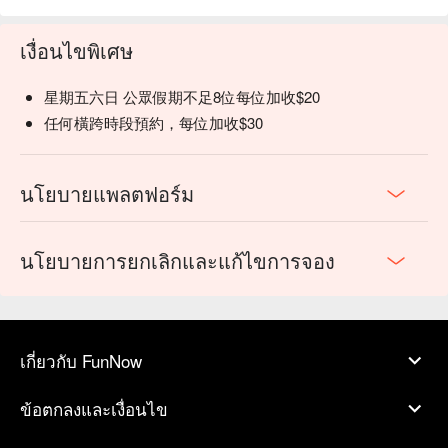
เงื่อนไขพิเศษ
星期五六日 公眾假期不足8位每位加收$20
任何橫跨時段預約，每位加收$30
นโยบายแพลตฟอร์ม
นโยบายการยกเลิกและแก้ไขการจอง
เกี่ยวกับ FunNow
ข้อตกลงและเงื่อนไข