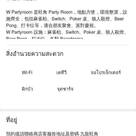
W Partyroom 是旺角 Party Room，地點方便，環境整潔，設
施齊全，包括麻雀枱、Switch、Poker 桌、狼人殺燈、Beer 
Pong、打卡位等，適合朋友聚會、派對慶祝。

W Partyroom 設施：麻雀枱、Switch、Poker 桌、狼人殺燈、
Beer Pong、打卡位、各類 Boardgame

W Partyroom 價格：4H $138 / 人起（需預訂 2 人以上）

旺角 Party Room - W Partyroom 預訂
สิ่งอำนวยความสะดวก
Wi-Fi
เคทีวี
จอโปรเจ็กเตอร์
ฝักบัว
จุดชาร์จ
ที่อยู่
預約後請聯絡商店客服拎地址及密碼 九龍旺角