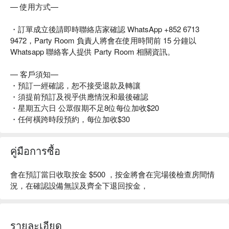
— 使用方式—
・訂單成立後請即時聯絡店家確認 WhatsApp +852 6713
9472，Party Room 負責人將會在使用時間前 15 分鐘以
Whatsapp 聯絡客人提供 Party Room 相關資訊。
— 客戶須知—
・預訂一經確認，恕不接受退款及轉讓
・須提前預訂及視乎供應情況和最後確認
・星期五六日 公眾假期不足8位每位加收$20
・任何橫跨時段預約，每位加收$30
คู่มือการซื้อ
會在預訂當日收取按金 $500 ，按金將會在完場後檢查房間情
況，在確認設備無誤及齊全下退回按金，
รายละเอียด