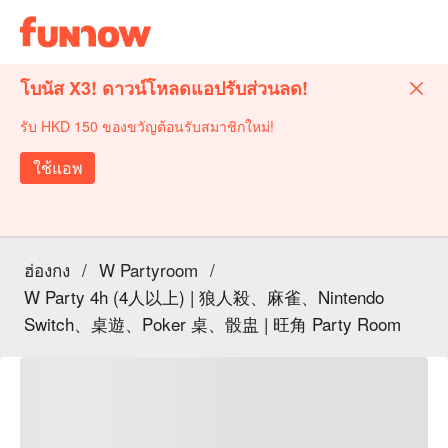
โบนัส X3! ดาวน์โหลดแอปรับส่วนลด!
รับ HKD 150 ของขวัญต้อนรับสมาชิกใหม่!
ใช้แอพ
ฮ่องกง
/
W Partyroom
/
W Party 4h (4人以上) | 狼人殺、麻雀、Nintendo
Switch、桌遊、Poker 桌、骰盅 | 旺角 Party Room