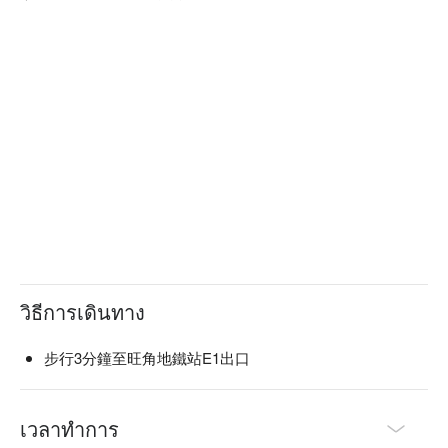
วิธีการเดินทาง
步行3分鐘至旺角地鐵站E1出口
เวลาทำการ