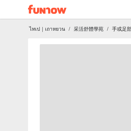
ไทเป｜เถาหยวน
/
采活舒體學苑
/
手或足