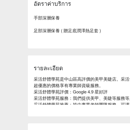
อัตราค่าบริการ
手部深層保養
足部深層保養 ( 贈足底潤澤熱足套 )
รายละเอียด
采活舒體學苑是中山區高評價的美甲美睫店。采活
超優惠的價格享有專業師資級服務。

采活舒體學苑評價：Google 4.9 星好評

采活舒體學苑服務：我們提供美甲、美睫等服務等服
采活舒體學苑推薦：皆由專業老師團隊服務，可溝
采活舒體學苑預約、采活舒體學苑價格、采活舒體學