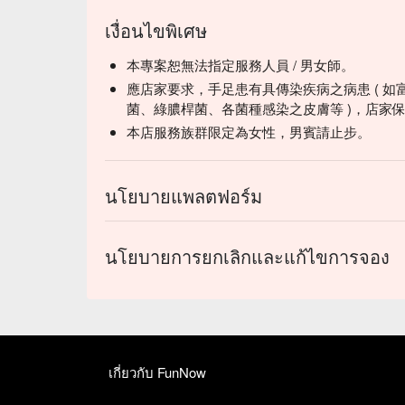
เงื่อนไขพิเศษ
本專案恕無法指定服務人員 / 男女師。
應店家要求，手足患有具傳染疾病之病患 ( 如
菌、綠膿桿菌、各菌種感染之皮膚等 )，店家
本店服務族群限定為女性，男賓請止步。
นโยบายแพลตฟอร์ม
นโยบายการยกเลิกและแก้ไขการจอง
เกี่ยวกับ FunNow