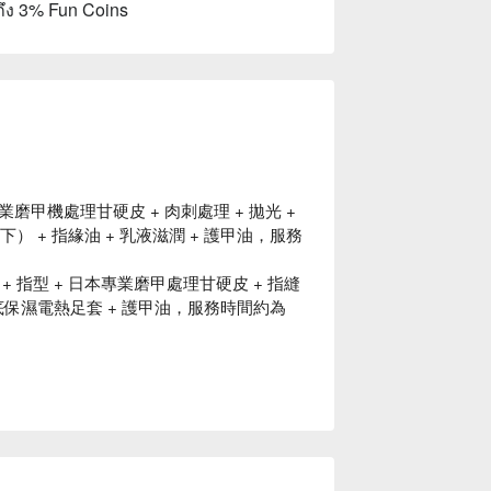
ถึง 3% Fun Coins
專業磨甲機處理甘硬皮 + 肉刺處理 + 拋光 +
 + 指緣油 + 乳液滋潤 + 護甲油，服務
 + 指型 + 日本專業磨甲處理甘硬皮 + 指縫
+ 足底保濕電熱足套 + 護甲油，服務時間約為
。