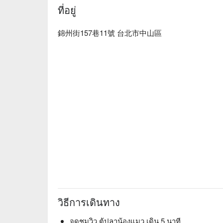
ที่อยู่
錦州街157巷11號 台北市中山區
วิธีการเดินทาง
จุดชมวิว ตู้ปลาน้องแมว เดิน 5 นาที