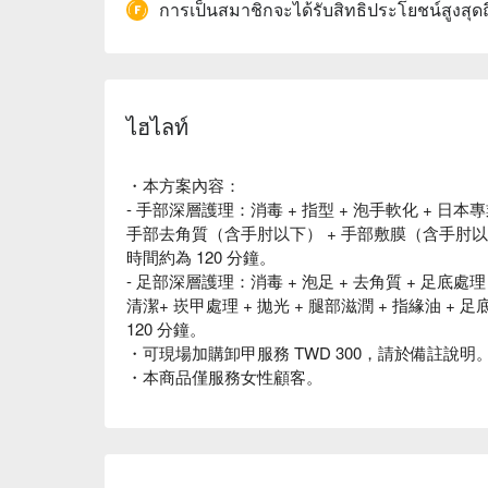
การเป็นสมาชิกจะได้รับสิทธิประโยชน์สูงสุด
ไฮไลท์
・本方案內容：
- 手部深層護理：消毒 + 指型 + 泡手軟化 + 日本
手部去角質（含手肘以下） + 手部敷膜（含手肘以下）
時間約為 120 分鐘。
- 足部深層護理：消毒 + 泡足 + 去角質 + 足底處理
清潔+ 崁甲處理 + 拋光 + 腿部滋潤 + 指緣油 
120 分鐘。
・可現場加購卸甲服務 TWD 300，請於備註說明
・本商品僅服務女性顧客。