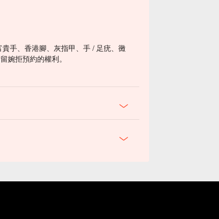
富貴手、香港腳、灰指甲、手 / 足疣、黴
保留婉拒預約的權利。