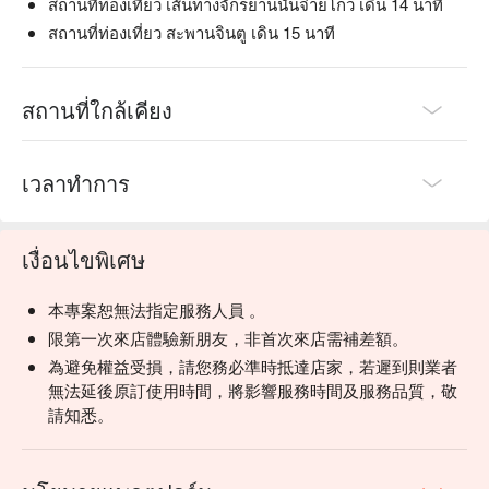
สถานที่ท่องเที่ยว เส้นทางจักรยานนันจ๋ายโกว เดิน 14 นาที
สถานที่ท่องเที่ยว สะพานจินตู เดิน 15 นาที
สถานที่ใกล้เคียง
เวลาทำการ
เงื่อนไขพิเศษ
本專案恕無法指定服務人員 。
限第一次來店體驗新朋友，非首次來店需補差額。
為避免權益受損，請您務必準時抵達店家，若遲到則業者
無法延後原訂使用時間，將影響服務時間及服務品質，敬
請知悉。