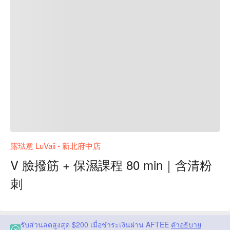
露琺意 LuVaii - 新北府中店
V 臉撥筋 + 保濕課程 80 min｜含清粉
刺
รับส่วนลดสูงสุด $200 เมื่อชำระเงินผ่าน AFTEE
คำอธิบาย