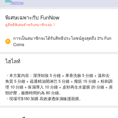
กิจกรรม
พิเศษเฉพาะกับ FunNow
ดูสิทธิพิเศษสำหรับสมาชิกเลย
การเป็นสมาชิกจะได้รับสิทธิประโยชน์สูงสุดถึง 3% Fun
Coins
ไฮไลท์
・本方案內容：潔淨卸妝 5 分鐘 + 果香洗臉 5 分鐘 + 溫和去
角質 5 分鐘 + 疏通精油開淋巴 5 分鐘 + 撥筋 15 分鐘 + 粉刺調
理 10 分鐘 + 保濕導入 10 分鐘 + 皮秒再生水凝膜 20 分鐘 + 肩
頸紓壓，服務時間約為 80 分鐘。
・現場可$180 加購 高效滲透保濕修護面膜。