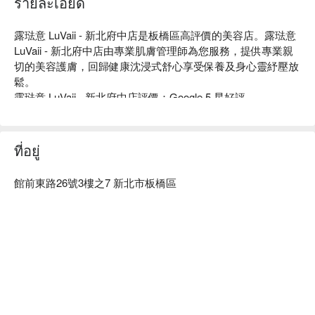
รายละเอียด
露琺意 LuVaii - 新北府中店是板橋區高評價的美容店。露琺意 
LuVaii - 新北府中店由專業肌膚管理師為您服務，提供專業親
切的美容護膚，回歸健康沈浸式舒心享受保養及身心靈紓壓放
鬆。

露琺意 LuVaii - 新北府中店評價：Google 5 星好評

露琺意 LuVaii - 新北府中店服務：提供專業親切的美容護膚服
務 

露琺意 LuVaii - 新北府中店推薦：簡約時尚、明亮質感的空間
ที่อยู่
營造出沉穩的氛圍，一踏入店內便感受到店家的專業。

露琺意 LuVaii - 新北府中店預約、露琺意 LuVaii - 新北府中店
館前東路26號3樓之7 新北市板橋區
價格、露琺意 LuVaii - 新北府中店優惠立刻查看 ⬇︎	