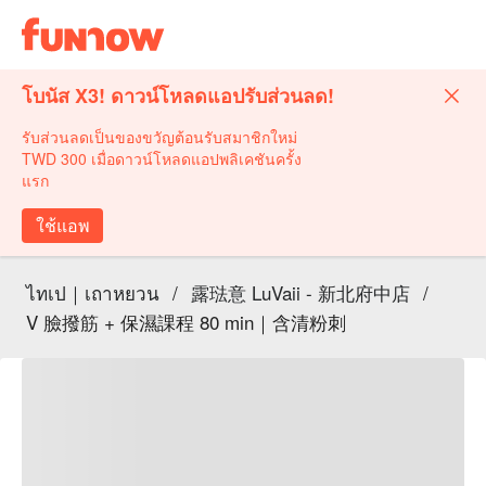
โบนัส X3! ดาวน์โหลดแอปรับส่วนลด!
รับส่วนลดเป็นของขวัญต้อนรับสมาชิกใหม่
TWD 300 เมื่อดาวน์โหลดแอปพลิเคชันครั้ง
แรก
ใช้แอพ
ไทเป｜เถาหยวน
/
露琺意 LuVaii - 新北府中店
/
V 臉撥筋 + 保濕課程 80 min｜含清粉刺