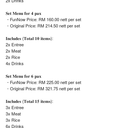
2x Drinks
𝐒𝐞𝐭 𝐌𝐞𝐧𝐮 𝐟𝐨𝐫 𝟒 𝐩𝐚𝐱
・FunNow Price: RM 160.00 nett per set
・Original Price: RM 214.50 nett per set
𝐈𝐧𝐜𝐥𝐮𝐝𝐞𝐬 (𝐓𝐨𝐭𝐚𝐥 𝟏𝟎 𝐢𝐭𝐞𝐦𝐬):
2x Entree
2x Meat
2x Rice
4x Drinks
𝐒𝐞𝐭 𝐌𝐞𝐧𝐮 𝐟𝐨𝐫 𝟔 𝐩𝐚𝐱
・FunNow Price: RM 225.00 nett per set
・Original Price: RM 321.75 nett per set
𝐈𝐧𝐜𝐥𝐮𝐝𝐞𝐬 (𝐓𝐨𝐭𝐚𝐥 𝟏𝟓 𝐢𝐭𝐞𝐦𝐬):
3x Entree
3x Meat
3x Rice
6x Drinks