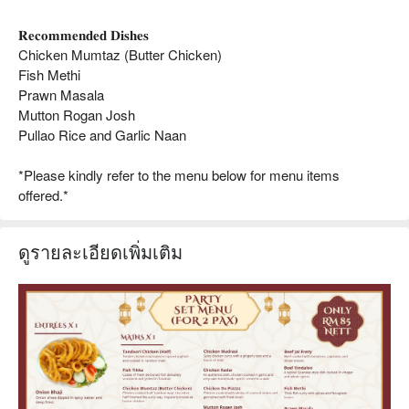
𝐑𝐞𝐜𝐨𝐦𝐦𝐞𝐧𝐝𝐞𝐝 𝐃𝐢𝐬𝐡𝐞𝐬
Chicken Mumtaz (Butter Chicken)
Fish Methi
Prawn Masala
Mutton Rogan Josh
Pullao Rice and Garlic Naan
*Please kindly refer to the menu below for menu items
offered.*
ดูรายละเอียดเพิ่มเติม