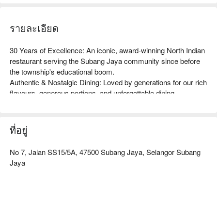
รายละเอียด
30 Years of Excellence: An iconic, award-winning North Indian 
restaurant serving the Subang Jaya community since before 
the township's educational boom.

Authentic & Nostalgic Dining: Loved by generations for our rich 
flavours, generous portions, and unforgettable dining 
experiences.

Community-Focused Service: Our long-serving team is 
committed to providing warm, personalised service that 
ที่อยู่
makes every guest feel at home.
No 7, Jalan SS15/5A, 47500 Subang Jaya, Selangor Subang
Jaya