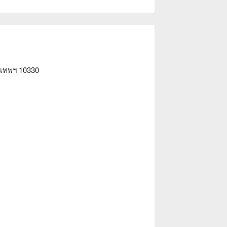
e 4.4 ดาว, FunNow 5 ดาว

ง่าย โดยใช้โทนสีขาวและไม้ผสมผสานกัน 
ผ้ากั้นเพื่อความเป็นส่วนตัวสูงสุด ทำให้คุณ
วได้อย่างไร้ความกดดัน

ชีพ โดยเฉพาะการนวดกดจุดและการนวดตาม
งเทพฯ 10330
้ำมันหอมระเหย ช่วยบรรเทาอาการตึงเครียด
สำหรับพนักงานออฟฟิศที่ต้องการผ่อนคลายทั้ง
อก 3 หรือ 4 ใช้เวลาประมาณ 3 นาทีถึงร้านที่
ความคึกคักรอบข้าง

eep Salon (Siam Square 3) ราคา, Sabuy 