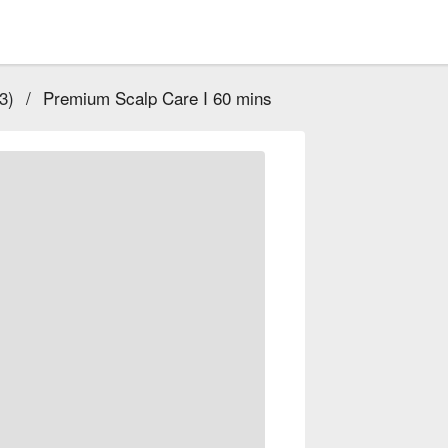
3)
/
Premium Scalp Care I 60 mins