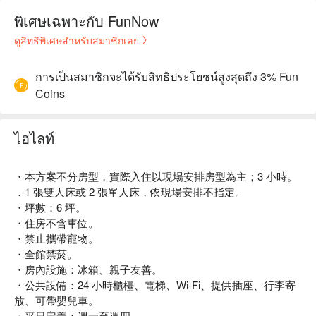
พิเศษเฉพาะกับ FunNow
ดูสิทธิพิเศษสำหรับสมาชิกเลย
การเป็นสมาชิกจะได้รับสิทธิประโยชน์สูงสุดถึง 3% Fun
Coins
ไฮไลท์
・本方案不分房型，實際入住以現場安排房型為主；3 小時。
．1 張雙人床或 2 張單人床，依現場安排不指定。
・坪數：6 坪。
・住房不含車位。
・禁止攜帶寵物。
・全館禁菸。
・房內設施：冰箱、親子友善。
・公共設備：24 小時櫃檯、電梯、Wi-Fi、提供插座、行李寄
放、可帶嬰兒車。
・平日定義：週一至週四。