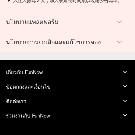
入住人數為 2 人，加人或延長時間須以現場公告為準。
นโยบายแพลตฟอร์ม
นโยบายการยกเลิกและแก้ไขการจอง
เกี่ยวกับ FunNow
ข้อตกลงและเงื่อนไข
ติดต่อเรา
ร่วมงานกับ FunNow