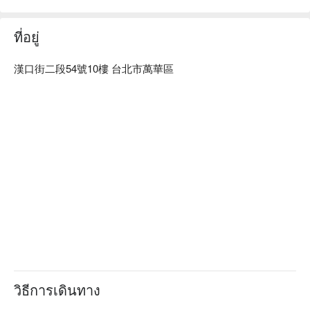
ที่อยู่
漢口街二段54號10樓 台北市萬華區
วิธีการเดินทาง