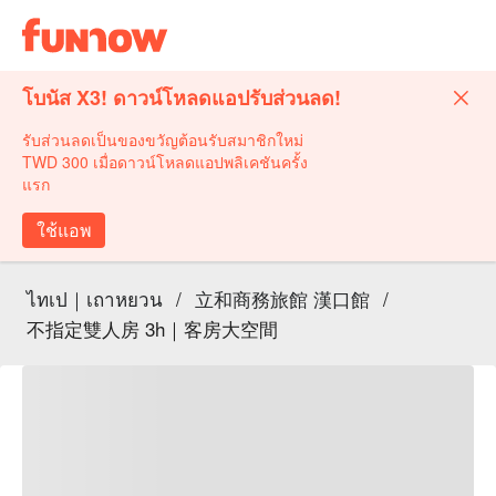
โบนัส X3! ดาวน์โหลดแอปรับส่วนลด!
รับส่วนลดเป็นของขวัญต้อนรับสมาชิกใหม่
TWD 300 เมื่อดาวน์โหลดแอปพลิเคชันครั้ง
แรก
ใช้แอพ
ไทเป｜เถาหยวน
/
立和商務旅館 漢口館
/
不指定雙人房 3h｜客房大空間