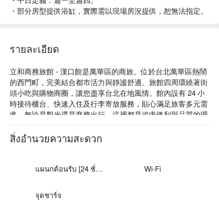
・部分房型提供浴缸，實際需以現場房況提供，恕無法指定。
รายละเอียด
立和商務旅館 - 漢口館是萬華區的商旅。位於台北萬華區熱鬧
的西門町，完美結合都市活力與靜謐舒適。旅館四周環繞著街
頭小吃與購物商圈，讓您盡享台北在地風情。館內設有 24 小
時接待櫃台、快速入住及行李寄放服務，貼心滿足旅客多元需
求。無論是觀光還是商務出行，這裡都是追求便利與品質的理
想選擇。

立和商務旅館 - 漢口館評價：網友好評推薦

สิ่งอำนวยความสะดวก
立和商務旅館 - 漢口館推薦：距西門町商圈步行僅 5 分鐘。

立和商務旅館 - 漢口館優惠、立和商務旅館 - 漢口館住宿方
案、立和商務旅館 - 漢口館休息方案立刻查看⬇︎
แผนกต้อนรับ [24 ชั่วโมง]
Wi-Fi
จุดชาร์จ