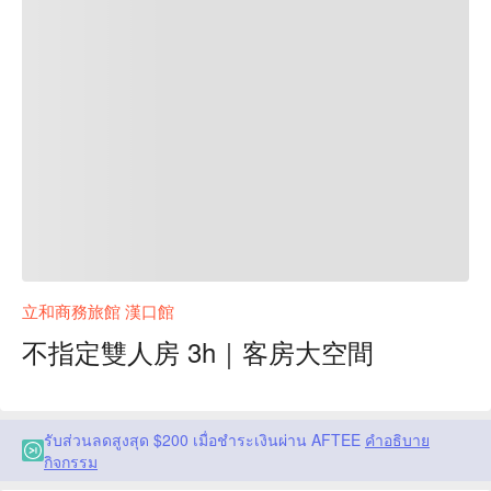
立和商務旅館 漢口館
不指定雙人房 3h｜客房大空間
รับส่วนลดสูงสุด $200 เมื่อชำระเงินผ่าน AFTEE
คำอธิบาย
กิจกรรม