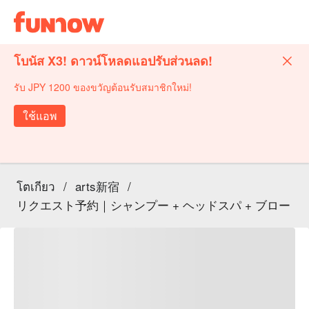
โบนัส X3! ดาวน์โหลดแอปรับส่วนลด!
รับ JPY 1200 ของขวัญต้อนรับสมาชิกใหม่!
ใช้แอพ
โตเกียว
/
arts新宿
/
リクエスト予約｜シャンプー + ヘッドスパ + ブロー