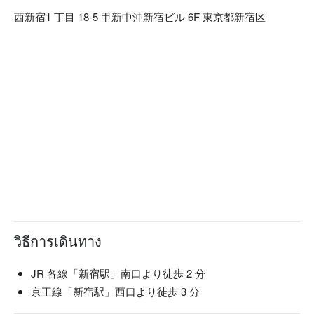
合間にもお気軽にお立ち寄りいただけます。 日本の美容文
西新宿1 丁目 18-5 甲新中沖新宿ビル 6F 東京都新宿区
化を体験し、髪も心もリフレッシュしませんか？ 外国から
のお客様にもご満足いただけるメニューを多数ご用意してお
ります。
วิธีการเดินทาง
JR 各線「新宿駅」南口より徒歩 2 分
京王線「新宿駅」西口より徒歩 3 分