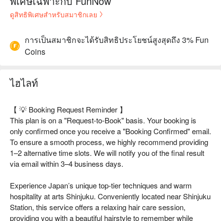
พิเศษเฉพาะกับ FunNow
ดูสิทธิพิเศษสำหรับสมาชิกเลย
การเป็นสมาชิกจะได้รับสิทธิประโยชน์สูงสุดถึง 3% Fun
Coins
ไฮไลท์
【 💡 Booking Request Reminder 】
This plan is on a "Request-to-Book" basis. Your booking is
only confirmed once you receive a "Booking Confirmed" email.
To ensure a smooth process, we highly recommend providing
1–2 alternative time slots. We will notify you of the final result
via email within 3–4 business days.
Experience Japan’s unique top-tier techniques and warm
hospitality at arts Shinjuku. Conveniently located near Shinjuku
Station, this service offers a relaxing hair care session,
providing you with a beautiful hairstyle to remember while