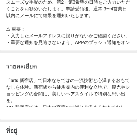
スムーズな手配のため、第2・第3希望の日時をご入力いただ
くことをお勧めいたします。申請受領後、通常 3〜4営業日
以内にメールにて結果を通知いたします。
⚠️ 重要：
・入力したメールアドレスに誤りがないかご確認ください。
・重要な通知を見逃さないよう、APPのプッシュ通知をオン
に設定することをお勧めします。
รายละเอียด
「arts 新宿店」で日本ならではの一流技術と心温まるおもて
なしを体験。新宿駅から徒歩圏内の便利な立地で、観光やシ
ョッピングの合間に、美しいヘアスタイルで特別な思い出
を。

arts 新宿店では、日本の高度な技術と心温まるおもてなし
で、特別な時間を提供いたします。 当店では、資生堂の
「サブリミックトリートメント」を使用し、髪の内側からダ
メージをケアし、艶やかな仕上がりを実感いただけます。 
ที่อยู่
新宿駅から徒歩圏内の便利な立地で、観光やショッピングの