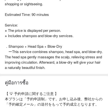
shopping or sightseeing.
Estimated Time: 90 minutes
Service:
※ The price is displayed per person.
※ Includes shampoo and blow-dry services.
．Shampoo + Head Spa + Blow-Dry
ーThis service combines shampoo, head spa, and blow-dry.
The head spa gently massages the scalp, relieving stress and
improving circulation. Afterward, a blow-dry will give your hair
a naturally beautiful finish.
คู่มือการซื้อ
【 💡 予約申請に関するご注意 】
本プランは「予約申請制」です。お申し込み後、弊社からの
「予約確定メール」の送付をもって予約成立となります。