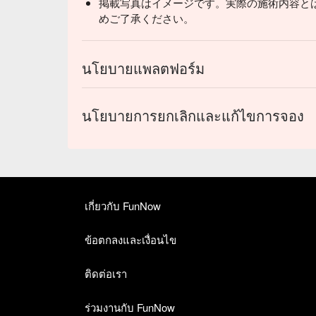
掲載写真はイメージです。実際の施術内容と
めご了承ください。
นโยบายแพลตฟอร์ม
นโยบายการยกเลิกและแก้ไขการจอง
เกี่ยวกับ FunNow
ข้อตกลงและเงื่อนไข
ติดต่อเรา
ร่วมงานกับ FunNow