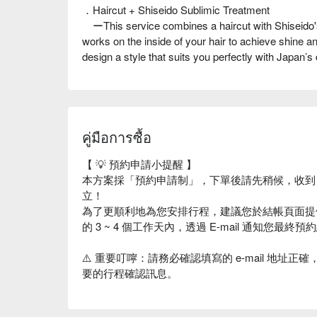
．Haircut + Shiseido Sublimic Treatment
ーThis service combines a haircut with Shiseido's
works on the inside of your hair to achieve shine a
design a style that suits you perfectly with Japan’s 
คู่มือการซื้อ
【 💡 預約申請小提醒 】
本方案採「預約申請制」，下單後請先稍候，收到「預
立！
為了更順利地為您安排行程，建議您於結帳頁面提供
的 3 ~ 4 個工作天內，透過 E-mail 通知您最終預
⚠️ 重要叮嚀：請務必確認填寫的 e-mail 地址正
要的行程確認訊息。