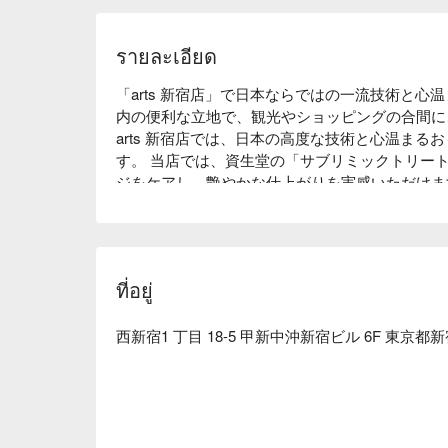
รายละเอียด
「arts 新宿店」で日本ならではの一流技術と
内の便利な立地で、観光やショッピングの合間に
arts 新宿店では、日本の高度な技術と心温ま
す。 当店では、資生堂の「サブリミックトリー
ジをケアし、艶やかな仕上がりを実感いただけま
で、観光やショッピングの合間にもお気軽にお立
体験し、髪も心もリフレッシュしませんか？ 外
ューを多数ご用意しております。
ที่อยู่
西新宿1 丁目 18-5 甲新中沖新宿ビル 6F 東京都