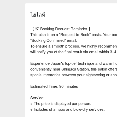
ไฮไลท์
【 💡 Booking Request Reminder 】
This plan is on a "Request-to-Book" basis. Your bo
"Booking Confirmed" email.
To ensure a smooth process, we highly recommend 
will notify you of the final result via email within 3
Experience Japan's top-tier technique and warm hos
conveniently near Shinjuku Station, this salon offers 
special memories between your sightseeing or sho
Estimated Time: 90 minutes
Service:
※ The price is displayed per person.
※ Includes shampoo and blow-dry services.