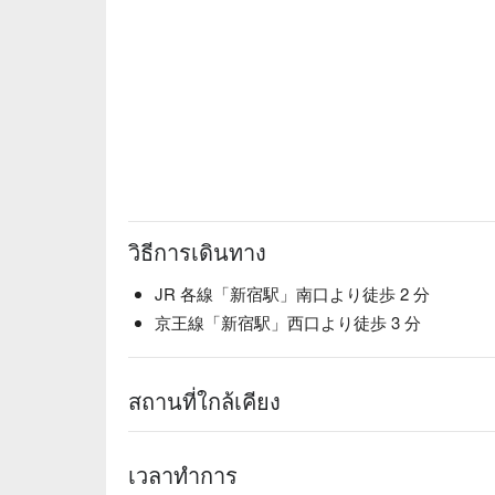
วิธีการเดินทาง
JR 各線「新宿駅」南口より徒歩 2 分
京王線「新宿駅」西口より徒歩 3 分
สถานที่ใกล้เคียง
เวลาทำการ