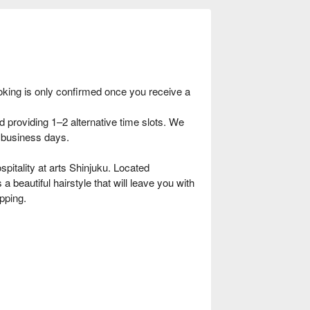
oking is only confirmed once you receive a
providing 1–2 alternative time slots. We
–4 business days.
pitality at arts Shinjuku. Located
a beautiful hairstyle that will leave you with
pping.