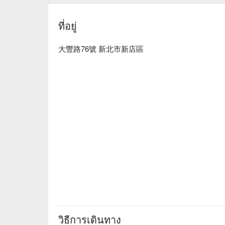
【特色水果 / 花香特調】水果清新多汁，花香柔和沁
【威士忌滷肉飯】滷肉醇厚，威士忌香氣濃郁

ที่อยู่
【李氏米酒炒蛋】米酒香氣四溢，蛋滑嫩可口

大豐路76號 新北市新店區
🍽️ 口碑必點

【我他媽是很好吃的前菜】前菜口感豐富，鮮美多層
【培根包皮蛋】培根酥脆，皮蛋滑嫩

【有靈魂的甜不辣】甜不辣彈牙，風味獨特

【鳳梨鮮蝦義大利麵】鳳梨酸甜，蝦肉鮮嫩

【炸骰子鹹豬肉】外酥內嫩，鹹香滿溢

💡 未成年請勿飲酒；禁止酒駕
วิธีการเดินทาง