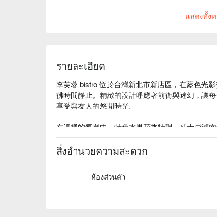
店內低消為一人 TWD 300，均消為 TWD 500
แสดงทั้ง
รายละเอียด
李芙蓉 bistro 位於台灣新北市新店區，在藍
彿時間靜止。精緻的設計呼應著前衛與迷幻，讓每
享受與友人的悠閒時光。

在這樣的氛圍中，特色水果花香特調、威士忌滷肉
會或用餐經驗更為豐富。

สิ่งอำนวยความสะดวก
🤩 玩樂情報

人均消費：均消 TWD 200

ห้องส่วนตัว
適合情境：兩人約會、朋友聚餐、公司聚餐、日常餐
貼心服務：私人包廂、有無線網路、有停車位

🍳 主廚推薦
