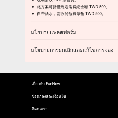
此方案可折抵現場消費總金額 TWD 500。
自帶酒水，需收開瓶費每瓶 TWD 500。
นโยบายแพลตฟอร์ม
นโยบายการยกเลิกและแก้ไขการจอง
เกี่ยวกับ FunNow
ข้อตกลงและเงื่อนไข
ติดต่อเรา