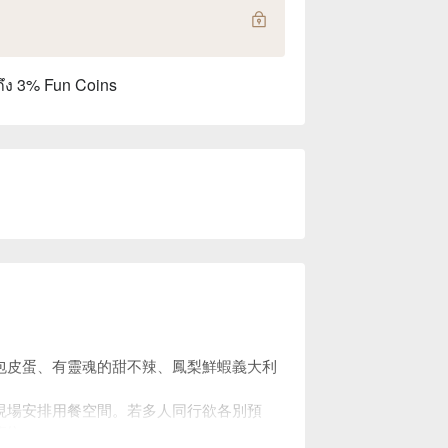
ถึง 3% Fun Coins
。
包皮蛋、有靈魂的甜不辣、鳳梨鮮蝦義大利
現場安排用餐空間。若多人同行欲各別預
座位。