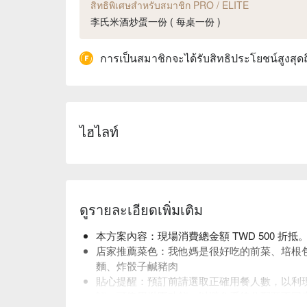
สิทธิพิเศษสำหรับสมาชิก PRO / ELITE
李氏米酒炒蛋一份 ( 每桌一份 )
การเป็นสมาชิกจะได้รับสิทธิประโยชน์สูงสุด
ไฮไลท์
ดูรายละเอียดเพิ่มเติม
本方案內容：現場消費總金額 TWD 500 折抵
店家推薦菜色：我他媽是很好吃的前菜、培根
麵、炸骰子鹹豬肉
貼心提醒：預訂前請選取正確用餐人數，以利
訂，可使用揪團功能，以避免系統分配至不同