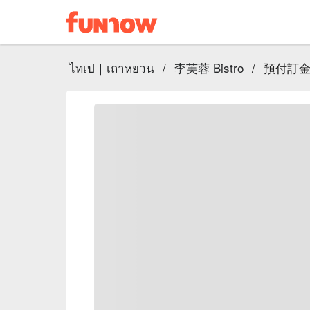
ไทเป｜เถาหยวน
/
李芙蓉 Bistro
/
預付訂金 