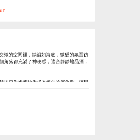
。
หมด
色光影交織的空間裡，靜謐如海底，微醺的氛圍彷
個角落都充滿了神秘感，適合靜靜地品酒，
飯與李氏米酒炒蛋成為絕佳的催化劑，讓聚
廳
