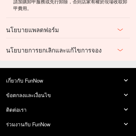
請加購卸甲服務或先行卸除，否則店家有權於現場收取卸
甲費用。
นโยบายแพลตฟอร์ม
นโยบายการยกเลิกและแก้ไขการจอง
เกี่ยวกับ FunNow
ข้อตกลงและเงื่อนไข
ติดต่อเรา
ร่วมงานกับ FunNow