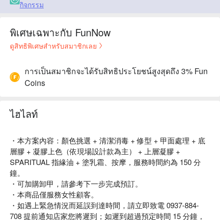
กิจกรรม
พิเศษเฉพาะกับ FunNow
ดูสิทธิพิเศษสำหรับสมาชิกเลย
การเป็นสมาชิกจะได้รับสิทธิประโยชน์สูงสุดถึง 3% Fun
Coins
ไฮไลท์
・本方案內容：顏色挑選 + 清潔消毒 + 修型 + 甲面處理 + 底
層膠 + 凝膠上色（依現場設計款為主） + 上層凝膠 +
SPARITUAL 指緣油 + 塗乳霜、按摩，服務時間約為 150 分
鐘。
・可加購卸甲，請參考下一步完成預訂。
・本商品僅服務女性顧客。
・如遇上緊急情況而延誤到達時間，請立即致電 0937-884-
708 提前通知店家您將遲到；如遲到超過預定時間 15 分鐘，