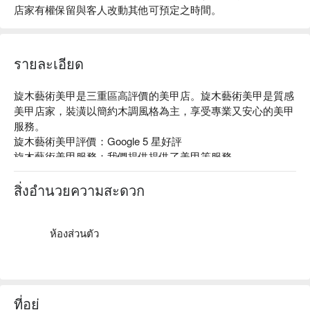
店家有權保留與客人改動其他可預定之時間。
รายละเอียด
旋木藝術美甲是三重區高評價的美甲店。旋木藝術美甲是質感
美甲店家，裝潢以簡約木調風格為主，享受專業又安心的美甲
服務。

旋木藝術美甲評價：Google 5 星好評

旋木藝術美甲服務：我們提供提供了美甲等服務

旋木藝術美甲推薦：專業團隊會依照每個人不同的狀態，提供
專業且客製化的服務，評估、建議，讓你變的漂漂亮亮。

สิ่งอำนวยความสะดวก
旋木藝術美甲預約、旋木藝術美甲價格、旋木藝術美甲優惠立
刻查看 ⬇︎
ห้องส่วนตัว
ที่อยู่