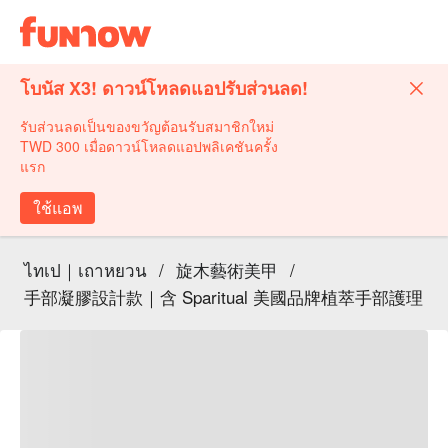
โบนัส X3! ดาวน์โหลดแอปรับส่วนลด!
รับส่วนลดเป็นของขวัญต้อนรับสมาชิกใหม่
TWD 300 เมื่อดาวน์โหลดแอปพลิเคชันครั้ง
แรก
ใช้แอพ
ไทเป｜เถาหยวน
/
旋木藝術美甲
/
手部凝膠設計款｜含 Sparitual 美國品牌植萃手部護理