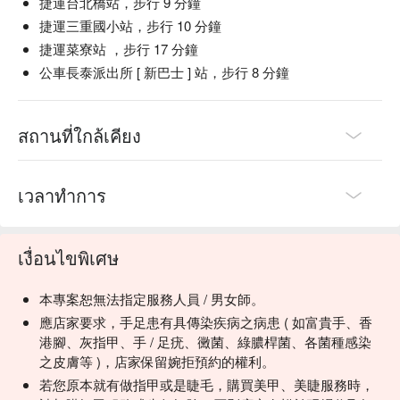
捷運台北橋站，步行 9 分鐘
捷運三重國小站，步行 10 分鐘
捷運菜寮站 ，步行 17 分鐘
公車長泰派出所 [ 新巴士 ] 站，步行 8 分鐘
สถานที่ใกล้เคียง
เวลาทำการ
เงื่อนไขพิเศษ
本專案恕無法指定服務人員 / 男女師。
應店家要求，手足患有具傳染疾病之病患 ( 如富貴手、香
港腳、灰指甲、手 / 足疣、黴菌、綠膿桿菌、各菌種感染
之皮膚等 )，店家保留婉拒預約的權利。
若您原本就有做指甲或是睫毛，購買美甲、美睫服務時，