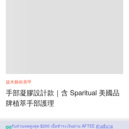
旋木藝術美甲
手部凝膠設計款｜含 Sparitual 美國品
牌植萃手部護理
รับส่วนลดสูงสุด $200 เมื่อชำระเงินผ่าน AFTEE
คำอธิบาย