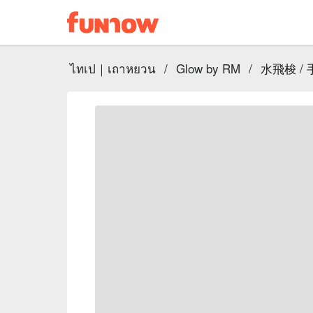
ไทเป｜เถาหยวน
/
Glow by RM
/
水飛梭 / 