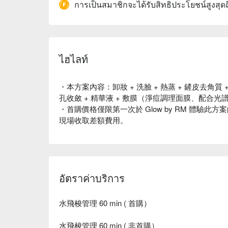
การเป็นสมาชิกจะได้รับสิทธิประโยชน์สูงสุด
ไฮไลท์
・本方案內容：卸妝 + 洗臉 + 熱蒸 + 鏟皮去角質 
孔收斂 + 精華液 + 敷膜（淨痘調理面膜、配合光譜
・首購價格僅限第一次於 Glow by RM 體驗
現場收取差額費用。
อัตราค่าบริการ
水飛梭管理 60 min ( 首購）
水飛梭管理 60 min ( 非首購）