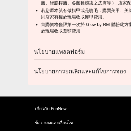
菌、綠膿桿菌、各菌種感染之皮膚等 )，店家
若您原本就有做指甲或是睫毛，購買美甲、美
則店家有權於現場收取卸甲費用。
首購價格僅限第一次於 Glow by RM 體
於現場收取差額費用
นโยบายแพลตฟอร์ม
นโยบายการยกเลิกและแก้ไขการจอง
เกี่ยวกับ FunNow
ข้อตกลงและเงื่อนไข