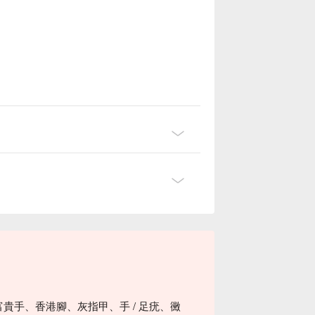
富貴手、香港腳、灰指甲、手 / 足疣、黴