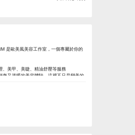
 by RM 是歐美風美容工作室，一個專屬於你的
膚管理、美甲、美睫、精油舒壓等服務

格，打造輕奢又溫暖的美容體驗。這裡不只是變美的
們的空間設計融合了小清新與美式氛圍，從
細節都為了讓你感受到高品質的服務與溫暖
Glow by RM 預約、Glow by RM 價格、Glow by RM 優惠立刻查看 ⬇︎										