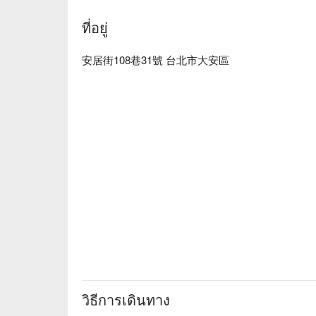
ที่อยู่
安居街108巷31號 台北市大安區
วิธีการเดินทาง