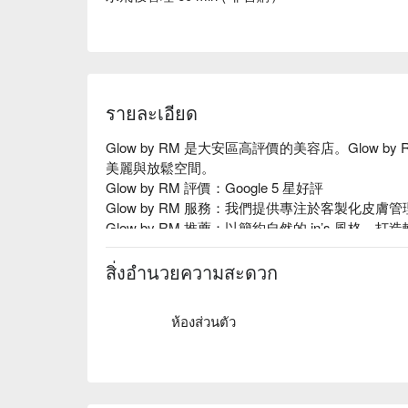
รายละเอียด
Glow by RM 是大安區高評價的美容店。Glow
美麗與放鬆空間。 

Glow by RM 評價：Google 5 星好評

Glow by RM 服務：我們提供專注於客製化皮
Glow by RM 推薦：以簡約自然的 in’s 風
地方，更是讓你放鬆、享受片刻寧靜的避風港。我
柔和的燈光、質感傢俱到精選的護理產品，每一處
สิ่งอำนวยความสะดวก
的陪伴。

ห้องส่วนตัว