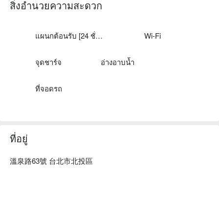
漾館溫泉飯店評價：Google 4 星 

สิ่งอำนวยความสะดวก
漾館溫泉飯店推薦：距離新北投捷運站步行約 10 分鐘。

漾館溫泉飯店優惠、漾館溫泉飯店住宿方案、漾館溫泉飯店休
息方案立刻查看⬇︎
แผนกต้อนรับ [24 ชั่วโมง]
Wi-Fi
จุดชาร์จ
อ่างอาบน้ำ
ที่จอดรถ
ที่อยู่
溫泉路63號 台北市北投區