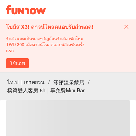
โบนัส X3! ดาวน์โหลดแอปรับส่วนลด!
รับส่วนลดเป็นของขวัญต้อนรับสมาชิกใหม่
TWD 300 เมื่อดาวน์โหลดแอปพลิเคชันครั้ง
แรก
ใช้แอพ
ไทเป｜เถาหยวน
/
漾館溫泉飯店
/
樸質雙人客房 6h｜享免費Mini Bar