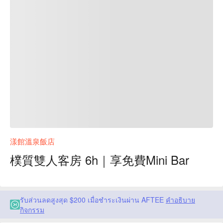
漾館溫泉飯店
樸質雙人客房 6h｜享免費Mini Bar
รับส่วนลดสูงสุด $200 เมื่อชำระเงินผ่าน AFTEE
คำอธิบาย
กิจกรรม