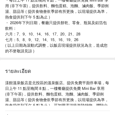
用 (非下午茶)，提供飲料、麵包蛋糕、泡麵、滷肉飯、季節例
湯、甜品等 ( 提供食物會依季節有所更換，以現場提供為準，
熱食提供到下午 5 點為止 )
・ 2026年下列日期，餐廳只提供餅乾、零食、瓶裝及鋁箔包
飲料：
六月：7、9、10、14、16、17、20、21、28
七月：5、8、9、12、14、15、16、19、26
( 以上日期為滾動式調整，以飯店現場提供狀況為主，造成您
的不便敬請見諒 )
รายละเอียด
漾館溫泉飯店是北投區的溫泉飯店。提供免費平面停車場，每
日上午 11 點至晚間 8 點，一樓餐廳提供免費 Mini Bar 享用 
(非下午茶)，提供飲料、麵包蛋糕、泡麵、滷肉飯、季節例
湯、甜品等 ( 提供食物會依季節有所更換，以現場提供為準，
熱食提供到下午 5 點為止 )。可加購漾頂級海陸鍋物，體驗台
灣頂級現流海鮮鍋物享受。
