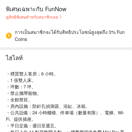
พิเศษเฉพาะกับ FunNow
ดูสิทธิพิเศษสำหรับสมาชิกเลย
การเป็นสมาชิกจะได้รับสิทธิประโยชน์สูงสุดถึง 3% Fun
Coins
ไฮไลท์
・樸質雙人客房；6 小時。
．1 張雙人床。
・坪數：7 坪。
・禁止攜帶寵物。
・全館禁菸。
・房內設施：防針孔偵測器、浴缸、冰箱。
・公共設備：24 小時櫃檯、停車場（數量有限）、電梯、Wi-
Fi、提供插座。
・平日定義：週日至週五。
・每日上午 11 點至晚間 8 點，一樓餐廳提供免費 Mini Bar 享