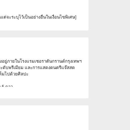
แต่จะระบุไว้เป็นอย่างอื่นในเงื่อนไขพิเศษ]
ั้งอยู่ภายในโรงแรมเชอราตันกรานด์กรุงเทพฯ 
ดื่มระดับพรีเมียม และการแสดงดนตรีแจ๊สสด 
็มไปด้วยศิลปะ

 5 ดาว

ที่นั่งโซฟาสบายๆ บรรยากาศผ่อนคลาย เหมาะ
ั่งดื่มกับเพื่อนๆ ทุกคืนมีการแสดงดนตรี
มกับอาหารและเครื่องดื่มชั้นดี

ค็อกเทลที่มีเอกลักษณ์ โดยเฉพาะบรันช์แจ๊ส