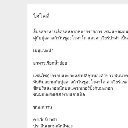
ไฮไลท์
ลิ้มรสอาหารเลิศรสหลากหลายรายการ เช่น แซลมอนร
คู่กับปูอลาสก้าในชูอะโวคาโด และคาเวียร์ป่าดำ เป็น
เมนูแนะนำ
อาหารเรียกน้ำย่อย
แซนวิชกุ้งกรอบและกะหล่ำปลีชุบทองคำขาว พันนาคอ
ทับทิมสยามกับปูอลาสก้าในชูอะโวคาโด คาเวียร์แ
ชีสบรีและวอลนัทบนแครกเกอร์ปิ้งกับมะกอก
ขนมอบฝรั่งเศส พายแอปเปิล
ขนมหวาน
คาเวียร์ป่าดำ
ปราลีนเฮเซลนัทสีทอง