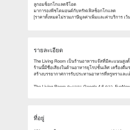
ลูกอมช็อกโกแลตจีโอด
มาการองพีชไดมอนด์กับทรัฟเฟิลช็อกโกแลต
[ราคาทั้งหมดไม่รวมภาษีมูลค่าเพิ่มและค่าบริการ เว้น
รายละเอียด
The Living Room เป็นร้านอาหารแจ๊สที่มีคะแนนสูงต
ร้านนี้มีชื่อเสียงในด้านอาหารยุโรปชั้นเลิศ เครื่อง
สร้างบรรยากาศการรับประทานอาหารที่หรูหราและเต
The Living Room คะแนน: Google 4.6 ดาว, FunNow
การตกแต่งของร้านมีความหรูหราและสง่างาม มีพื้น
สำหรับการเดทของคู่รัก การประชุมทางธุรกิจ หรือการน
แจ๊สสด ให้คุณได้เพลิดเพลินกับค่ำคืนที่ยอดเยี่ยมพร้อ
ที่อยู่
The Living Room มีเมนูอาหารยุโรปที่หลากหลายและ