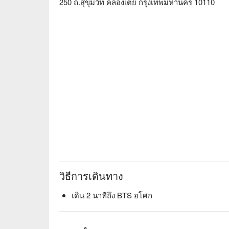
ในวันหยุดสุดสัปดาห์ที่ได้รับความนิยมอย่างมาก ซึ
250 ถ.สุขุมวิท คลองเตย กรุงเทพมหานคร 10110
หวานทำมือหลายชนิด เป็นงานเลี้ยงอาหารชั้นยอดที่
ร้านตั้งอยู่ภายในโรงแรมเชอราตัน การเดินทางสะด
สถานีสุขุมวิท และเดินผ่านสะพานลอยเข้าไปในโรงแรม 
The Living Room (Sheraton Grande Sukhumvit Hote
Grande Sukhumvit Hotel) ราคา, The Living Room 
ชั่นดูทันที⬇︎
วิธีการเดินทาง
เดิน 2 นาทีถึง BTS อโศก