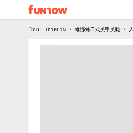
ไทเป｜เถาหยวน
/
維娜絲日式美甲美睫
/
人