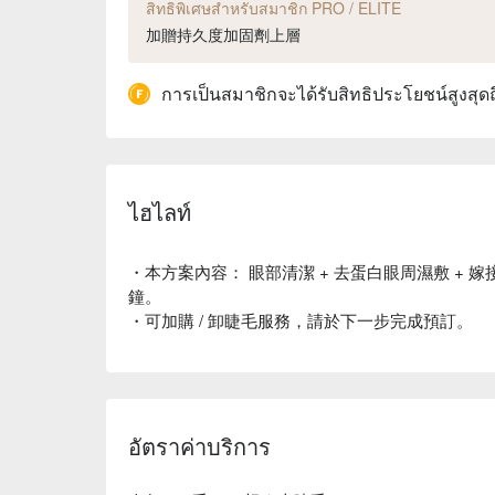
สิทธิพิเศษสำหรับสมาชิก PRO / ELITE
加贈持久度加固劑上層
การเป็นสมาชิกจะได้รับสิทธิประโยชน์สูงสุด
ไฮไลท์
・本方案內容： 眼部清潔 + 去蛋白眼周濕敷 + 嫁
鐘。
・可加購 / 卸睫毛服務，請於下一步完成預訂。
อัตราค่าบริการ