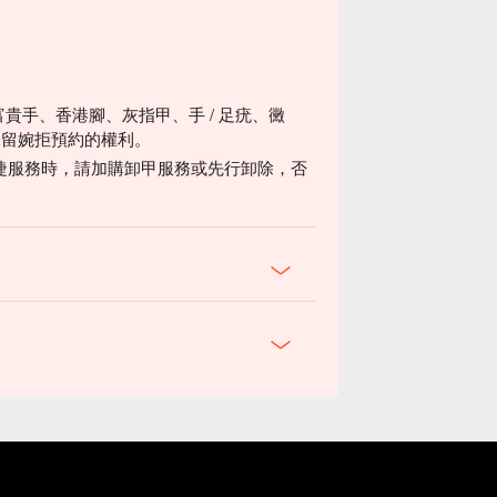
富貴手、香港腳、灰指甲、手 / 足疣、黴
保留婉拒預約的權利。
睫服務時，請加購卸甲服務或先行卸除，否