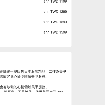
จาก TWD 1199
จาก TWD 1399
จาก TWD 1399
จาก TWD 1599
維娜絲一樓販售日本服飾精品，二樓為美甲
讓顧客身心愉悅體驗美甲服務。

來會有放鬆的心情體驗美甲服務。

膠，微厚度，不易脫落，使用美國專業 spa 
立刻查看⬇︎