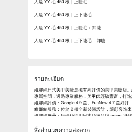
人魚 YY 毛 450 根｜上睫毛
人魚 YY 毛 450 根｜上下睫毛
人魚 YY 毛 450 根｜上睫毛 + 卸睫
人魚 YY 毛 450 根｜上下睫毛 + 卸睫
รายละเอียด
維娜絲日式美甲美睫是擁有高評價的美甲美睫店。
專屬空間，透過專業服務，美甲師經驗豐富，打造
維娜絲評價：Google 4.9 星、FunNow 4.7 星好評

維娜絲服務：位於 2 樓全新裝潢設計，讓顧客進
維娜絲推薦：維娜絲採用日本頂級品牌 pregel 凝
保養護膚品牌。

維娜絲日式美甲美睫預約、維娜絲日式美甲美睫價格
สิ่งอำนวยความสะดวก