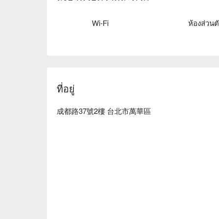
Wi-Fi
ห้องส่วนต
ที่อยู่
成都路37號2樓 台北市萬華區