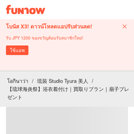
โบนัส X3! ดาวน์โหลดแอปรับส่วนลด!
รับ JPY 1200 ของขวัญต้อนรับสมาชิกใหม่!
ใช้แอพ
โอกินาว่า
/
琉裝 Studio Tyura 美人
/
【琉球海炎祭】浴衣着付け｜買取りプラン｜扇子プレ
ゼント