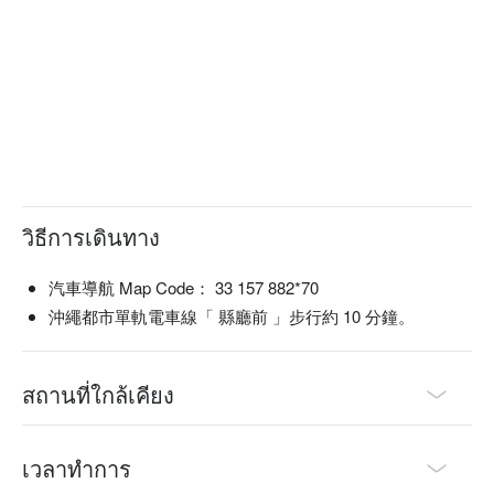
那覇の街をお散歩です🌺
レトロな商店街と綺麗な琉装と相性バッチリですね😍
วิธีการเดินทาง
皆さんもぜひ沖縄で琉装体験してみてください！
汽車導航 Map Code： 33 157 882*70
沖繩都市單軌電車線「 縣廳前 」步行約 10 分鐘。
สถานที่ใกล้เคียง
เวลาทำการ