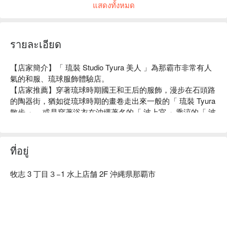
แสดงทั้งหมด
รายละเอียด
【店家簡介】「 琉裝 Studio Tyura 美人 」為那霸市非常有人
氣的和服、琉球服飾體驗店。

こんなに可愛い人形が店内に😂💖
【店家推薦】穿著琉球時期國王和王后的服飾，漫步在石頭路
お着物を選んだらお好きな髪飾りをを選んで👍
的陶器街，猶如從琉球時期的畫卷走出來一般的「 琉裝 Tyura 
散步 」，或是穿著浴衣在沖繩著名的「 波上宮 」乘涼的「 波
上散步 」行程，都是店家推薦的琉裝體驗！

【絕佳地點】距離那霸熱門觀光區「國際通」僅需步行幾分
鐘，地點便利，方便在觀光行程之間順道造訪。您也可以穿著
ที่อยู่
服裝前往周邊景點，例如首里城與福州園散步遊覽。
牧志 3 丁目３−1 水上店舗 2F 沖縄県那覇市