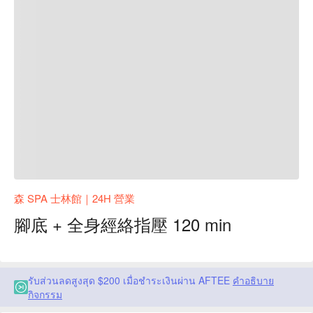
森 SPA 士林館｜24H 營業
腳底 + 全身經絡指壓 120 min
รับส่วนลดสูงสุด $200 เมื่อชำระเงินผ่าน AFTEE
คำอธิบาย
กิจกรรม