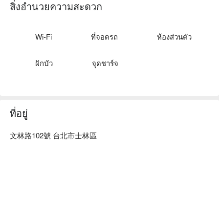
顧客擁有頂級的舒壓享受，連睡眠不足的大腦都可以鬆一下！

สิ่งอำนวยความสะดวก
森 SPA 士林館預約、森 SPA 士林館館價格、森 SPA 士林館
優惠立刻查看⬇︎
Wi-Fi
ที่จอดรถ
ห้องส่วนตัว
ฝักบัว
จุดชาร์จ
ที่อยู่
文林路102號 台北市士林區