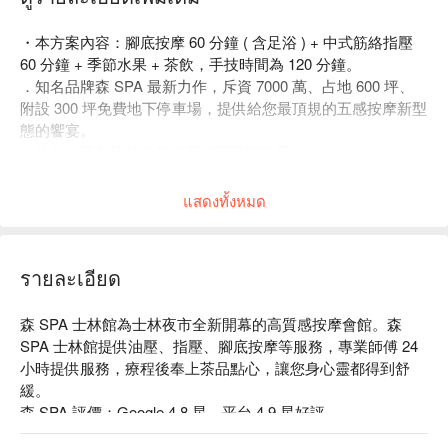
・本方案內容：腳底按摩 60 分鐘 ( 含足浴 ) + 中式筋絡指壓
60 分鐘 + 季節水果 + 茶飲，手技時間為 120 分鐘。
．知名品牌森 SPA 最新力作，斥資 7000 萬、占地 600 坪、
附設 300 坪免費地下停車場，提供給您最頂規的五感按摩新型
態的饗宴。
・跨年、過年等特殊節假日皆可預訂使用。
・本專案恕無法指定按摩師號碼及性別。
แสดงทั้งหมด
รายละเอียด
森 SPA 士林館為士林夜市全新開幕的高質感按摩會館。森 
SPA 士林館提供油壓、指壓、腳底按摩等服務，專業師傅 24 
小時提供服務，療程後奉上茶品點心，讓您身心靈都得到舒
緩。

森 SPA 評價：Google 4.8 星、平台 4.9 星好評

森 SPA 每位按摩師傅都有多年經驗，獨特的「 槓桿手技 」讓