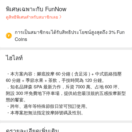
พิเศษเฉพาะกับ FunNow
ดูสิทธิพิเศษสำหรับสมาชิกเลย
การเป็นสมาชิกจะได้รับสิทธิประโยชน์สูงสุดถึง 3% Fun
Coins
ไฮไลท์
・本方案內容：腳底按摩 60 分鐘 ( 含足浴 ) + 中式筋絡指壓
60 分鐘 + 季節水果 + 茶飲，手技時間為 120 分鐘。
．知名品牌森 SPA 最新力作，斥資 7000 萬、占地 600 坪、
附設 300 坪免費地下停車場，提供給您最頂規的五感按摩新型
態的饗宴。
・跨年、過年等特殊節假日皆可預訂使用。
・本專案恕無法指定按摩師號碼及性別。
ดูรายละเอียดเพิ่มเติม