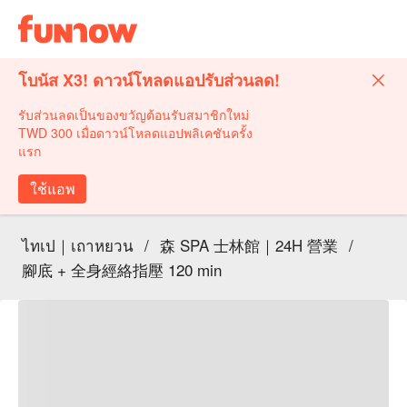
โบนัส X3! ดาวน์โหลดแอปรับส่วนลด!
รับส่วนลดเป็นของขวัญต้อนรับสมาชิกใหม่
TWD 300 เมื่อดาวน์โหลดแอปพลิเคชันครั้ง
แรก
ใช้แอพ
ไทเป｜เถาหยวน
/
森 SPA 士林館｜24H 營業
/
腳底 + 全身經絡指壓 120 min