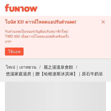
โบนัส X3! ดาวน์โหลดแอปรับส่วนลด!
รับส่วนลดเป็นของขวัญต้อนรับสมาชิกใหม่
TWD 300 เมื่อดาวน์โหลดแอปพลิเคชันครั้ง
แรก
ใช้แอพ
ไทเป｜เถาหยวน
/
麗之湯溫泉會館
/
悠湯家庭湯房｜贈【哈根達斯冰淇淋】｜原石牛奶浴