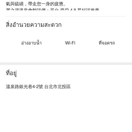
氣與硫磺，帶走您一身的疲憊。

麗之湯溫泉會館評價：平台 用戶 4.8 星好評推薦

麗之湯溫泉會館推薦：距捷運新北投站步行 15 分鐘，比鄰地
熱谷、絕美綠建築北投圖書館及極富歷史意涵的北投溫泉博物
สิ่งอำนวยความสะดวก
館。館內以簡約典雅的日式風格為主體，搭上木造建築和原石
浴池，並提供 100% 天然白硫磺泉質的美人牛奶浴湯，讓您在
氤氳繚繞中洗去世俗的紛擾，給自己寶貴的時光好好寵愛自己
อ่างอาบน้ำ
Wi-Fi
ที่จอดรถ
一下。

麗之湯溫泉會館優惠、麗之湯溫泉會館住宿方案、麗之湯溫泉
會館休息方案立刻查看⬇︎
ที่อยู่
溫泉路銀光巷4-2號 台北市北投區