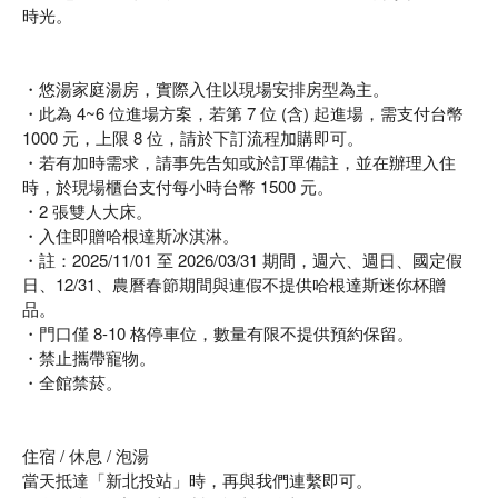
時光。
・悠湯家庭湯房，實際入住以現場安排房型為主。
・此為 4~6 位進場方案，若第 7 位 (含) 起進場，需支付台幣
1000 元，上限 8 位，請於下訂流程加購即可。
・若有加時需求，請事先告知或於訂單備註，並在辦理入住
時，於現場櫃台支付每小時台幣 1500 元。
・2 張雙人大床。
・入住即贈哈根達斯冰淇淋。
・註：2025/11/01 至 2026/03/31 期間，週六、週日、國定假
日、12/31、農曆春節期間與連假不提供哈根達斯迷你杯贈
品。
・門口僅 8-10 格停車位，數量有限不提供預約保留。
・禁止攜帶寵物。
・全館禁菸。
住宿 / 休息 / 泡湯
當天抵達「新北投站」時，再與我們連繫即可。