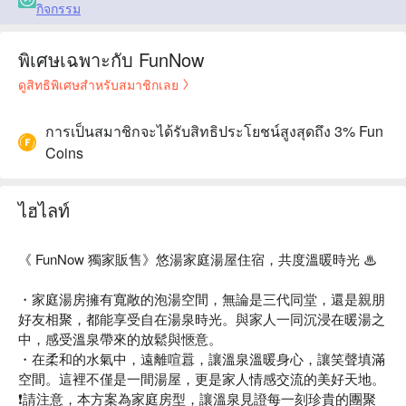
กิจกรรม
พิเศษเฉพาะกับ FunNow
ดูสิทธิพิเศษสำหรับสมาชิกเลย
การเป็นสมาชิกจะได้รับสิทธิประโยชน์สูงสุดถึง 3% Fun
Coins
ไฮไลท์
《 FunNow 獨家販售》悠湯家庭湯屋住宿，共度溫暖時光 ♨️
・家庭湯房擁有寬敞的泡湯空間，無論是三代同堂，還是親朋
好友相聚，都能享受自在湯泉時光。與家人一同沉浸在暖湯之
中，感受溫泉帶來的放鬆與愜意。
・在柔和的水氣中，遠離喧囂，讓溫泉溫暖身心，讓笑聲填滿
空間。這裡不僅是一間湯屋，更是家人情感交流的美好天地。
❗️請注意，本方案為家庭房型，讓溫泉見證每一刻珍貴的團聚