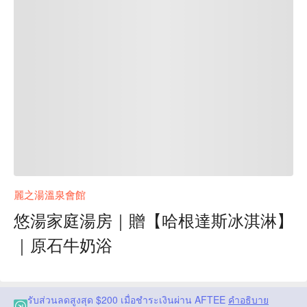
麗之湯溫泉會館
悠湯家庭湯房｜贈【哈根達斯冰淇淋】
｜原石牛奶浴
รับส่วนลดสูงสุด $200 เมื่อชำระเงินผ่าน AFTEE
คำอธิบาย