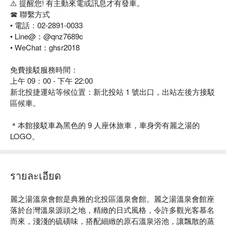
⚠️ 提醒您! 有主動來電或訊息才有發車。
☎️ 聯繫方式
• 電話：02-2891-0033
• Line@：@qnz7689c
• WeChat：ghsr2018
免費接駁服務時間：
上午 09：00 - 下午 22:00
新北投捷運站等候位置：新北投站 1 號出口，出站左後方接駁
區候車。
＊本館接駁車為黑色的 9 人座休旅車，車身旁有麗之湯的
LOGO。
รายละเอียด
麗之湯溫泉會館是典雅的北投區溫泉會館。麗之湯溫泉會館座
落於台灣溫泉源頭之地，精緻的日式風格，令許多觀光客慕名
而來，淺淺的硫磺味，搭配細緻的原石溫泉浴池，讓飄散的蒸