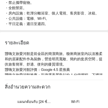
・禁止攜帶寵物。
・全館禁菸。
・房內設施：乾溼分離浴室、個人電視、客房影音、冰箱。
・公共設備：電梯、Wi-Fi。
・平日定義：週日至週四。
รายละเอียด
靉嗨文旅愛河館是前金區的簡潔商旅。馥俐商旅室內以淡雅柔
和的居家配件作為裝飾，營造明亮寬敞、簡約的套房空間，提
供旅客簡單、舒適、便利的優質環境。

靉嗨文旅愛河館評價：Google 4.5 星推薦

靉嗨文旅愛河館推薦：距捷運美麗島站約 1 分鐘腳程，下樓就
是六合夜市，便利熱鬧一次掌握。

靉嗨文旅愛河館優惠、靉嗨文旅愛河館住宿方案、靉嗨文旅愛
สิ่งอำนวยความสะดวก
河館休息方案立刻查看⬇︎
แผนกต้อนรับ [24 ชั่วโมง]
Wi-Fi