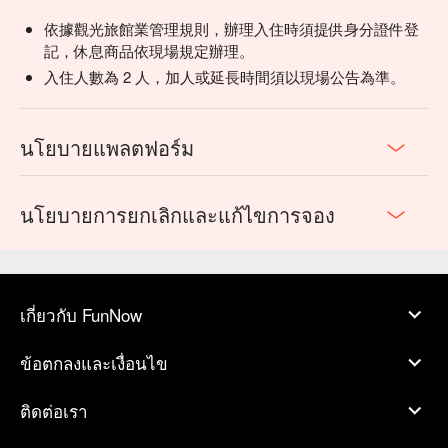
依據觀光旅館業管理規則，辦理入住時須提供身分證件登
記，休息商品依現場規定辦理。
入住人數為 2 人，加人或延長時間須以現場公告為準。
นโยบายแพลตฟอร์ม
นโยบายการยกเลิกและแก้ไขการจอง
เกี่ยวกับ FunNow
ข้อตกลงและเงื่อนไข
ติดต่อเรา