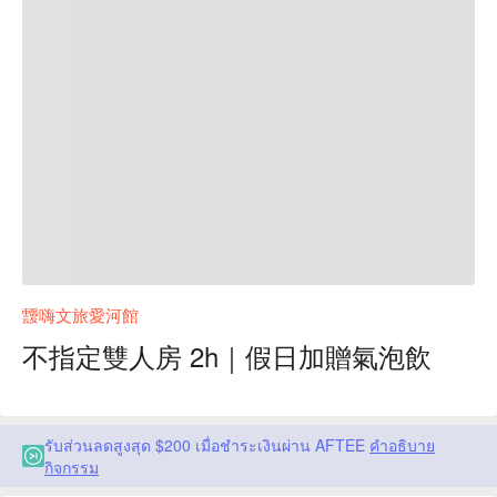
靉嗨文旅愛河館
不指定雙人房 2h｜假日加贈氣泡飲
รับส่วนลดสูงสุด $200 เมื่อชำระเงินผ่าน AFTEE
คำอธิบาย
กิจกรรม