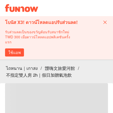
โบนัส X3! ดาวน์โหลดแอปรับส่วนลด!
รับส่วนลดเป็นของขวัญต้อนรับสมาชิกใหม่
TWD 300 เมื่อดาวน์โหลดแอปพลิเคชันครั้ง
แรก
ใช้แอพ
ไถหนาน｜เกาสง
/
靉嗨文旅愛河館
/
不指定雙人房 2h｜假日加贈氣泡飲