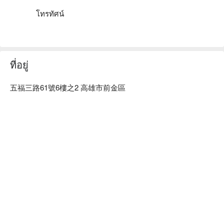
โทรทัศน์
ที่อยู่
五福三路61號6樓之2 高雄市前金區