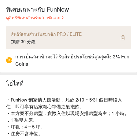
พิเศษเฉพาะกับ FunNow
ดูสิทธิพิเศษสำหรับสมาชิกเลย
สิทธิพิเศษสำหรับสมาชิก PRO / ELITE
加贈 30 分鐘
การเป็นสมาชิกจะได้รับสิทธิประโยชน์สูงสุดถึง 3% Fun
Coins
ไฮไลท์
・FunNow 獨家情人節活動，凡於 2/10 ~ 5/31 假日時段入
住，即可享有店家精心準備之氣泡飲。
・本方案不分房型，實際入住以現場安排房型為主；1 小時。
．1 張雙人床。
・坪數：4 ~ 5 坪。
・住房不含車位。