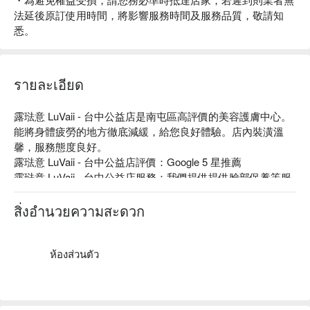
法延後原訂使用時間，將影響服務時間及服務品質，敬請知
悉。
รายละเอียด
露琺意 LuVaii - 台中公益店是南屯區高評價的美容護膚中心。
能將身體疲勞的地方徹底減緩，給您良好體驗。店內裝潢溫
馨，服務態度良好。

露琺意 LuVaii - 台中公益店評價：Google 5 星推薦

露琺意 LuVaii - 台中公益店服務：我們提供提供臉部保養等服
務

露琺意 LuVaii - 台中公益店推薦：專業團隊依照每個人不同的
สิ่งอำนวยความสะดวก
狀態，提供專業且客製化服務，評估皮膚狀況建議，尊重溝
通，再安排最適合的方案搭配。

露琺意 LuVaii - 台中公益店預約、露琺意 LuVaii - 台中公益店
ห้องส่วนตัว
價格立刻查看⬇︎