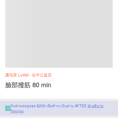
露琺意 LuVaii - 台中公益店
臉部撥筋 80 min
รับส่วนลดสูงสุด $200 เมื่อชำระเงินผ่าน AFTEE
คำอธิบาย
กิจกรรม