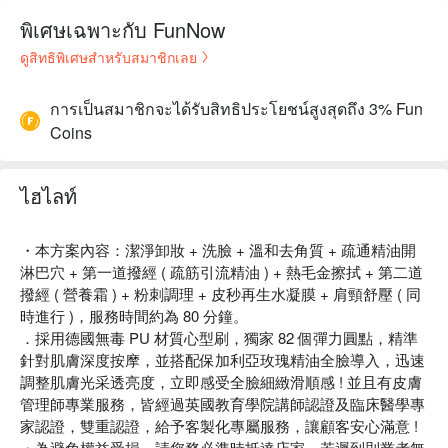
พิเศษเฉพาะกับ FunNow
ดูสิทธิพิเศษสำหรับสมาชิกเลย
การเป็นสมาชิกจะได้รับสิทธิประโยชน์สูงสุดถึง 3% Fun
Coins
ไฮไลท์
・本方案內容：潔淨卸妝 + 洗臉 + 溫和去角質 + 疏通精油開
淋巴穴 + 第一道撥經 ( 疏筋引流精油 ) + 熱毛金擦拭 + 第二道
撥經 ( 營養霜 ) + 粉刺調理 + 皮秒再生水凝膜 + 肩頸舒壓 ( 同
時進行 )，服務時間約為 80 分鐘。
．採用德國無毒 PU 材質心型刷，獨家 82 個彈力圓點，精準
針對肌膚深度按摩，並搭配保加利亞玫瑰精油全臉導入，迅速
調整肌膚光采透亮度，立即感受全臉細緻滑順感 ! 並且有皮膚
管理師專業服務，皆經過英國教育學院講師認證及臨床醫學專
家認證，雙重認證，給予客製化專屬服務，讓顧客安心滿意 !
・為避免權益受損，請您務必準時抵達店家，若遲到則業者無