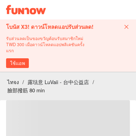
โบนัส X3! ดาวน์โหลดแอปรับส่วนลด!
รับส่วนลดเป็นของขวัญต้อนรับสมาชิกใหม่
TWD 300 เมื่อดาวน์โหลดแอปพลิเคชันครั้ง
แรก
ใช้แอพ
ไทจง
/
露琺意 LuVaii - 台中公益店
/
臉部撥筋 80 min