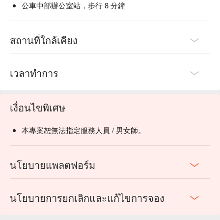
公車中部辦公室站，步行 8 分鐘
สถานที่ใกล้เคียง
เวลาทำการ
เงื่อนไขพิเศษ
本專案恕無法指定服務人員 / 男女師。
นโยบายแพลตฟอร์ม
นโยบายการยกเลิกและแก้ไขการจอง