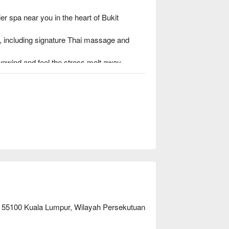
 spa near you in the heart of Bukit 
, including signature Thai massage and 
unwind and feel the stress melt away.

gned to relieve deep tension and revitalize 
ng, 55100 Kuala Lumpur, Wilayah Persekutuan