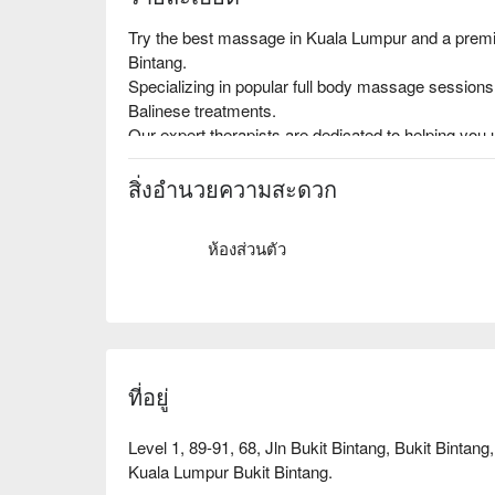
Try the best massage in Kuala Lumpur and a premier
Bintang. 

Specializing in popular full body massage sessions
Balinese treatments.

Our expert therapists are dedicated to helping you 
A perfect escape for your mind, body, and soul, desi
you.
สิ่งอำนวยความสะดวก
ห้องส่วนตัว
ที่อยู่
Level 1, 89-91, 68, Jln Bukit Bintang, Bukit Binta
Kuala Lumpur Bukit Bintang.