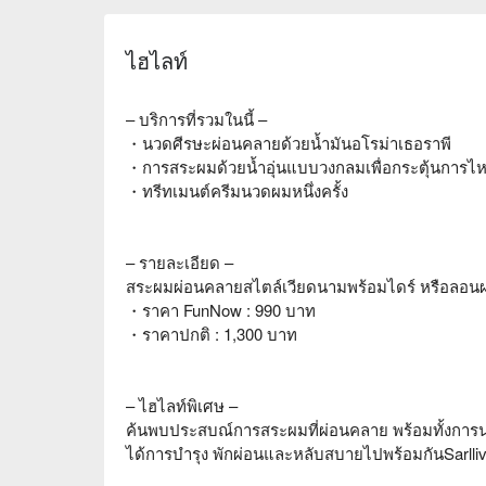
ไฮไลท์
– บริการที่รวมในนี้ –
・นวดศีรษะผ่อนคลายด้วยน้ำมันอโรม่าเธอราพี
・การสระผมด้วยน้ำอุ่นแบบวงกลมเพื่อกระตุ้นการไห
・ทรีทเมนต์ครีมนวดผมหนึ่งครั้ง
– รายละเอียด –
สระผมผ่อนคลายสไตล์เวียดนามพร้อมไดร์ หรือลอนผ
・ราคา FunNow : 990 บาท
・ราคาปกติ : 1,300 บาท
– ไฮไลท์พิเศษ –
ค้นพบประสบณ์การสระผมที่ผ่อนคลาย พร้อมทั้งการน
ได้การบำรุง พักผ่อนและหลับสบายไปพร้อมกันSarlliv