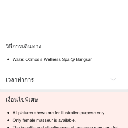
วิธีการเดินทาง
Waze: Ozmosis Wellness Spa @ Bangsar
เวลาทำการ
เงื่อนไขพิเศษ
All pictures shown are for illustration purpose only.
Only female masseur is available.
The benefits and effectiveness of massage may vary for