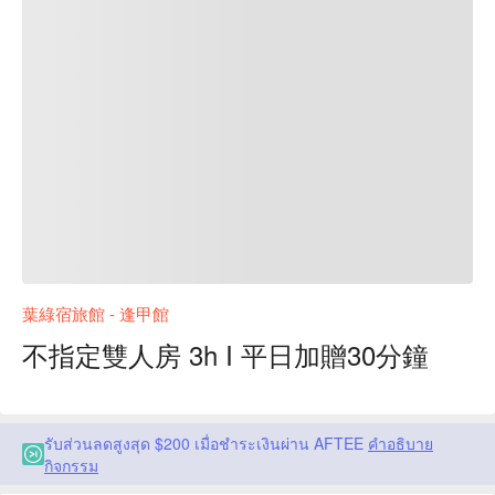
葉綠宿旅館 - 逢甲館
不指定雙人房 3h I 平日加贈30分鐘
รับส่วนลดสูงสุด $200 เมื่อชำระเงินผ่าน AFTEE
คำอธิบาย
กิจกรรม