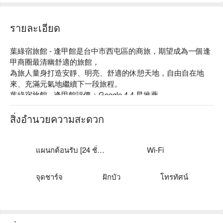
รายละเอียด
葉綠宿旅館 - 逢甲館是台中市西屯區的商旅，期望成為一個逢
甲商圈最清幽舒適的旅館，

為旅人量身打造安靜、明亮、舒適的休憩天地，自由自在地
來、充滿元氣地繼續下一段旅程。

葉綠宿旅館 - 逢甲館評價：Google 4.4 星推薦

葉綠宿旅館 - 逢甲館推薦：位置近逢甲商圈，步行 4 分鐘即可
抵達。提供陪睡多肉植物，旅店充滿植栽，期望旅客真正的放
สิ่งอำนวยความสะดวก
鬆、如同沈浸於大自然一般。

葉綠宿旅館 - 逢甲館優惠、葉綠宿旅館 - 逢甲館住宿方案、葉
綠宿旅館 - 逢甲館休息方案立刻查看⬇︎
แผนกต้อนรับ [24 ชั่วโมง]
Wi-Fi
จุดชาร์จ
ฝักบัว
โทรทัศน์