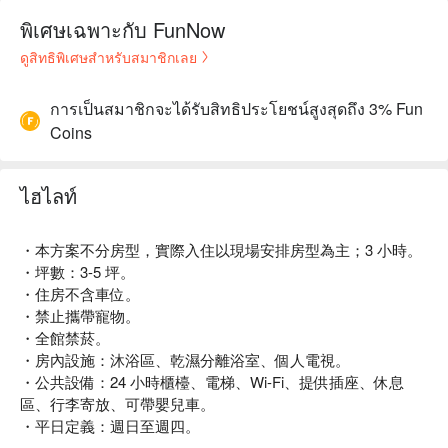
พิเศษเฉพาะกับ FunNow
ดูสิทธิพิเศษสำหรับสมาชิกเลย
การเป็นสมาชิกจะได้รับสิทธิประโยชน์สูงสุดถึง 3% Fun
Coins
ไฮไลท์
・本方案不分房型，實際入住以現場安排房型為主；3 小時。
・坪數：3-5 坪。
・住房不含車位。
・禁止攜帶寵物。
・全館禁菸。
・房內設施：沐浴區、乾濕分離浴室、個人電視。
・公共設備：24 小時櫃檯、電梯、Wi-Fi、提供插座、休息
區、行李寄放、可帶嬰兒車。
・平日定義：週日至週四。