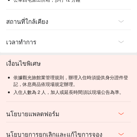
สถานที่ใกล้เคียง
เวลาทำการ
เงื่อนไขพิเศษ
依據觀光旅館業管理規則，辦理入住時須提供身分證件登
記，休息商品依現場規定辦理。
入住人數為 2 人，加人或延長時間須以現場公告為準。
นโยบายแพลตฟอร์ม
นโยบายการยกเลิกและแก้ไขการจอง