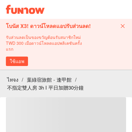
โบนัส X3! ดาวน์โหลดแอปรับส่วนลด!
รับส่วนลดเป็นของขวัญต้อนรับสมาชิกใหม่
TWD 300 เมื่อดาวน์โหลดแอปพลิเคชันครั้ง
แรก
ใช้แอพ
ไทจง
/
葉綠宿旅館 - 逢甲館
/
不指定雙人房 3h I 平日加贈30分鐘