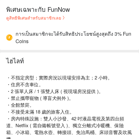
พิเศษเฉพาะกับ FunNow
ดูสิทธิพิเศษสำหรับสมาชิกเลย
การเป็นสมาชิกจะได้รับสิทธิประโยชน์สูงสุดถึง 3% Fun
Coins
ไฮไลท์
・不指定房型；實際房況以現場安排為主；2 小時。
・住房不含車位。
・2 張單人床 / 1 張雙人床 ( 視現場房況提供 )。
・禁止攜帶寵物 ( 導盲犬例外 )。
・全館禁菸。
・不接受未滿 18 歲的旅客入住。
・房內特殊設施：雙人小沙發、42 吋液晶電視及第四台頻
道、Netflix ( 需自備帳號登入 )、獨立分離式冷暖機、保險
箱、小冰箱、電熱水壺、轉接頭、免治馬桶、床頭音響及吹風
機。