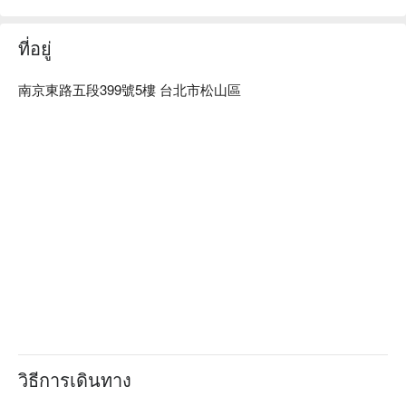
ที่อยู่
南京東路五段399號5樓 台北市松山區
วิธีการเดินทาง