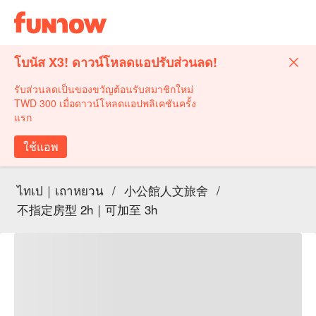
โบนัส X3! ดาวน์โหลดแอปรับส่วนลด!
รับส่วนลดเป็นของขวัญต้อนรับสมาชิกใหม่
TWD 300 เมื่อดาวน์โหลดแอปพลิเคชันครั้ง
แรก
ใช้แอพ
ไทเป｜เถาหยวน
/
小公館人文旅舍
/
不指定房型 2h｜可加至 3h