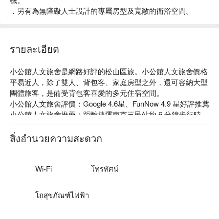
．另有為無障礙人士設計的專屬房型及寬敞的衛浴空間。
รายละเอียด
小公館人文旅舍是網路好評的松山區旅。小公館人文旅舍價格
平易近人，除了雙人、背包客、家庭房型之外，還可容納大型
團體旅客，是備受背包客喜愛的多元住宿空間。

小公館人文旅舍評價：Google 4.6星、FunNow 4.9 星好評推薦

小公館人文旅舍推薦：距離捷運南京三民站約 6 分鐘步行時
間，從多人房型到精緻的房型都有，每種房型都具質感和獨特
設計，充滿整潔感讓人可以好好放鬆，並且提供露天、酒吧、
สิ่งอำนวยความสะดวก
會議設施、遊戲室、自助洗衣設備及無障礙設施等。

小公館人文旅舍優惠、小公館人文旅舍住宿方案、小公館人文
旅舍休息方案立刻查看⬇︎
Wi-Fi
โทรทัศน์
โถสุขภัณฑ์ไฟฟ้า