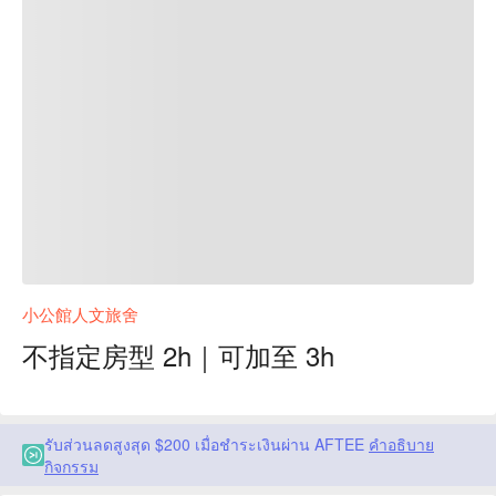
小公館人文旅舍
不指定房型 2h｜可加至 3h
รับส่วนลดสูงสุด $200 เมื่อชำระเงินผ่าน AFTEE
คำอธิบาย
กิจกรรม