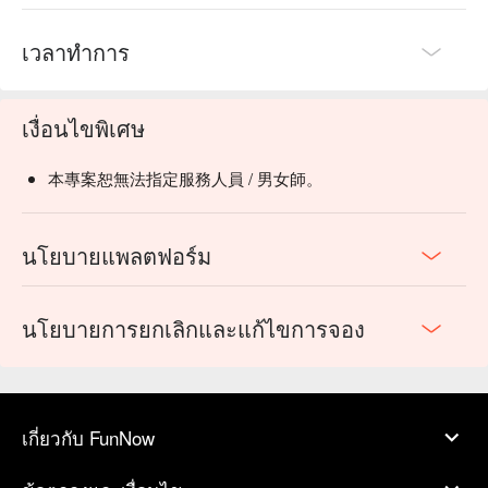
เวลาทำการ
เงื่อนไขพิเศษ
本專案恕無法指定服務人員 / 男女師。
นโยบายแพลตฟอร์ม
นโยบายการยกเลิกและแก้ไขการจอง
เกี่ยวกับ FunNow