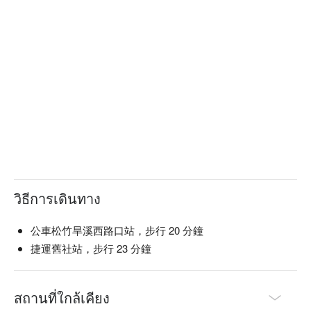
脈氣血能量平衡，幫助深層睡眠，深層舒壓放鬆為主。
@energyworkout
♬ 原聲 - 東昇能量運動 筋膜伸展調理 美式
整復 矯正運動 自律神經
วิธีการเดินทาง
公車松竹旱溪西路口站，步行 20 分鐘
捷運舊社站，步行 23 分鐘
สถานที่ใกล้เคียง