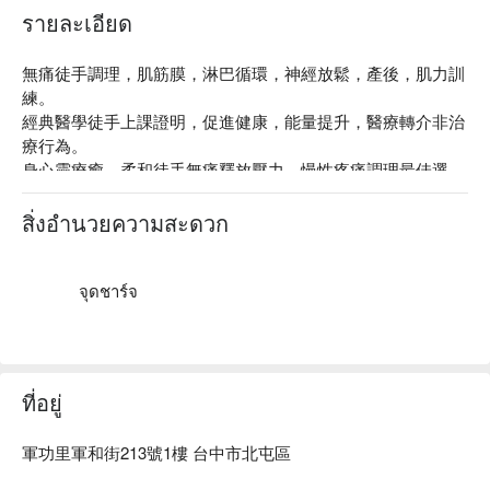
รายละเอียด
無痛徒手調理，肌筋膜，淋巴循環，神經放鬆，產後，肌力訓
練。 

經典醫學徒手上課證明，促進健康，能量提升，醫療轉介非治
療行為。 

⾝⼼靈療癒，柔和徒手無痛釋放壓力，慢性疼痛調理最佳選
擇。 

Jones Strain Counterstrain，SCS筋膜拮抗鬆弛術。 

สิ่งอำนวยความสะดวก
Lymph Drainage Therapy，LDT淋巴引流。 

Dynamic Neuromuscular Stabilization, DNS動態神經肌⾁穩定
術。 

จุดชาร์จ
鄭老師六年前離開中醫診所推拿師職業，每年進修徒手經典醫
店內氣氛溫馨舒適，讓您在享受服務同時能放鬆心情~~
學技術，為了顧客健康促進，風格改為柔和，無痛的徒手調
理，結合氣功能量導引，淋巴循環，神經放鬆，創「東昇能量
ที่อยู่
運動」。提供貴賓一個能深層放鬆，自我覺察，療癒身心靈的
地方，根據有系統邏輯的醫學，協助顧客釋放情緒壓力，緩解
軍功里軍和街213號1樓 台中市北屯區
慢性疼痛。 有別於現在主流醫療體系跟物理治療，也不是以
按摩享樂為主！更重要的是自我覺察，傾聽身體創傷，協助經