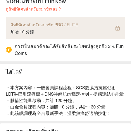
พิเศษเฉพาะกับ FunNow
ดูสิทธิพิเศษสำหรับสมาชิกเลย
สิทธิพิเศษสำหรับสมาชิก PRO / ELITE
加贈 10 分鐘
การเป็นสมาชิกจะได้รับสิทธิประโยชน์สูงสุดถึง 3% Fun
Coins
ไฮไลท์
・本方案內容：一般會員課程流程：SCS筋膜拮抗鬆弛術＋
LDT淋巴引流療癒＋DNS神經肌肉穩定控制＋提感連結心能量
＋脈輪性能量啟動，共計 120 分鐘。
・白金會員課程內容：加贈 10 分鐘，共計 130 分鐘。
．此筋膜調理為全台最新手法！溫柔無痛舒適的技術！