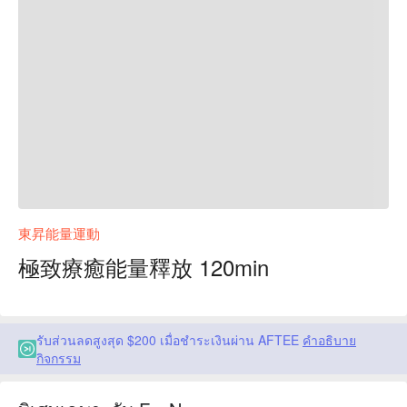
東昇能量運動
極致療癒能量釋放 120min
รับส่วนลดสูงสุด $200 เมื่อชำระเงินผ่าน AFTEE
คำอธิบาย
กิจกรรม