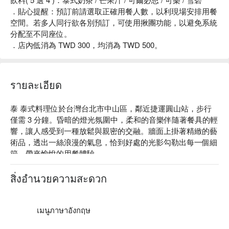
．貼心提醒：預訂前請選取正確用餐人數，以利現場安排用餐
空間。若多人同行欲各別預訂，可使用揪團功能，以避免系統
分配至不同座位。
．店內低消為 TWD 300，均消為 TWD 500。
รายละเอียด
泰 泰式料理位於台灣台北市中山區，鄰近捷運圓山站，步行
僅需 3 分鐘。昏暗的燈光氛圍中，柔和的音樂伴隨著餐具的輕
響，讓人感受到一種放鬆與親密的交融。牆面上掛著精緻的藝
術品，透出一絲浪漫的氣息，恰到好處的光影勾勒出每一個細
節，帶來愉悅的用餐體驗。

在這裡，月亮蝦餅、椰汁綠咖哩與泰式椒麻雞如同完美催化
สิ่งอำนวยความสะดวก
劑，將這場聚會的氛圍昇華至極致。每一道菜都點綴著這場熱
鬧的聚會，讓人沉醉其中。

เมนูภาษาอังกฤษ
🤩 玩樂情報
