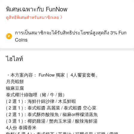
พิเศษเฉพาะกับ FunNow
ดูสิทธิพิเศษสำหรับสมาชิกเลย
การเป็นสมาชิกจะได้รับสิทธิประโยชน์สูงสุดถึง 3% Fun
Coins
ไฮไลท์
・本方案內容： FunNow 獨家｜ 4人饗宴套餐。
月亮蝦餅
椒麻豆腐
泰式椰汁綠咖哩（豬 / 牛 / 雞）
( 2 選 1 )：海鮮什錦沙律 / 木瓜鮮蝦
( 2 選 1 )：泰式蝦醬 高麗菜 / 泰式蝦醬 空心菜
( 2 選 1 )：泰式酥炸酸辣魚 / 椒麻or檸檬清蒸魚
( 3 選 1 )：椰奶雞湯 / 蟹肉玉米湯 / 酸辣海鮮湯
4人份 泰國香米
飲料( 5 選 4 )：泰式奶茶 / 芒果汁 / 可爾必思 / 可樂 / 雪碧