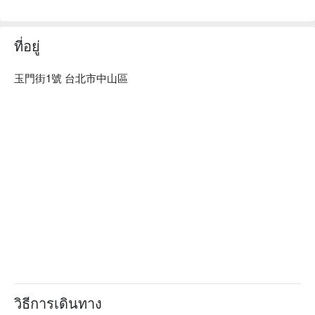
人均消費：店內低消為一人  TWD 300，均消為 TWD 500

適合情境：多人聚餐、日常餐廳、家庭聚餐、朋友聚餐、傳統
美味、午餐、晚餐

ที่อยู่
貼心服務：素食友善、親子友善

玉門街1號 台北市中山區
🍳 主廚推薦

【月亮蝦餅】外層酥脆內餡鮮甜，蝦味濃郁

【椰汁綠咖哩】椰香濃郁，咖哩醬汁滑順

【泰式椒麻雞】外皮酥脆，肉質鮮嫩，香辣撲鼻

🍽️ 口碑必點

【泰式打拋豬】鮮香四溢，香料層次豐富

🥤 特色飲品

【泰式奶茶】香濃順口，甜而不膩

【芒果汁】清爽解渴，果香四溢

💡 未成年請勿飲酒；禁止酒駕
วิธีการเดินทาง