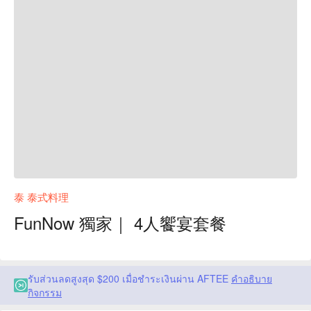
泰 泰式料理
FunNow 獨家｜ 4人饗宴套餐
รับส่วนลดสูงสุด $200 เมื่อชำระเงินผ่าน AFTEE
คำอธิบาย
กิจกรรม