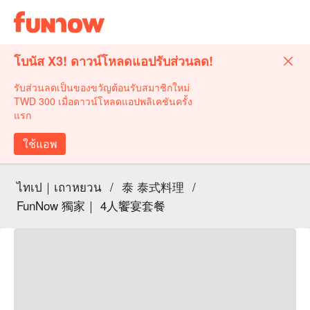
โบนัส X3! ดาวน์โหลดแอปรับส่วนลด!
รับส่วนลดเป็นของขวัญต้อนรับสมาชิกใหม่
TWD 300 เมื่อดาวน์โหลดแอปพลิเคชันครั้ง
แรก
ใช้แอพ
ไทเป｜เถาหยวน
/
泰 泰式料理
/
FunNow 獨家｜ 4人饗宴套餐