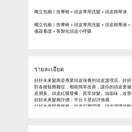
獨立包廂丨按摩椅＋頭皮專用洗髮＋頭皮精華液
獨立包廂丨按摩椅＋頭皮專用洗髮＋頭皮精華液＋A
儀器養護＋客製化頭皮小呼吸
รายละเอียด
好好未來髮廊是專業頭皮保養的頭皮護理店。好好
對各種疑難雜症，都能簡單改善，讓你的頭皮更健
皮屑多、頭皮紅腫發癢、異常掉髮、油垢味，改善
好好未來髮廊評價：平台 5 星好評推薦

好好未來髮廊服務：頭皮深層調理、頭皮調理排酸
好好未來髮廊推薦：好好未來髮廊近捷運芝山站，步
品，純草本頭皮調理產品不含西藥、賀爾蒙。想擁
好好未來髮廊價格立刻查看⬇︎