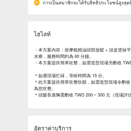
การเป็นสมาชิกจะได้รับสิทธิประโยชน์สูงสุด
ไฮไลท์
・本方案內容：按摩梳精油頭部放鬆 + 頭皮塗抹平衡膠 + 
水療，服務時間約為 60 分鐘。
・本方案提供簡單吹整，如需造型現場另酌收 TWD 
＊如遇現場忙碌，等候時間為 15 分。
＊此方案提供簡單吹整吹順，如需造型現場令酌收 T
為您吹整。
＊頭髮長過胸需酌收 TWD 200 ~ 300 元（現場評
อัตราค่าบริการ