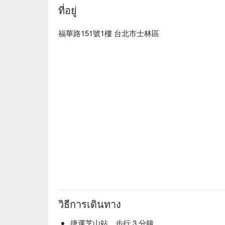
ที่อยู่
福華路151號1樓 台北市士林區
วิธีการเดินทาง
捷運芝山站，步行 3 分鐘