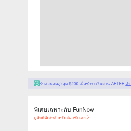
รับส่วนลดสูงสุด $200 เมื่อชำระเงินผ่าน AFTEE
คำ
พิเศษเฉพาะกับ FunNow
ดูสิทธิพิเศษสำหรับสมาชิกเลย