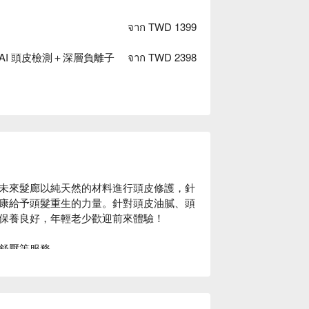
จาก TWD 1399
I 頭皮檢測＋深層負離子
จาก TWD 2398
未來髮廊以純天然的材料進行頭皮修護，針
康給予頭髮重生的力量。針對頭皮油膩、頭
保養良好，年輕老少歡迎前來體驗！

舒壓等服務。

行約 1 分鐘即可抵達。店內採用天然髮
有健康頭髮絕非難事！
