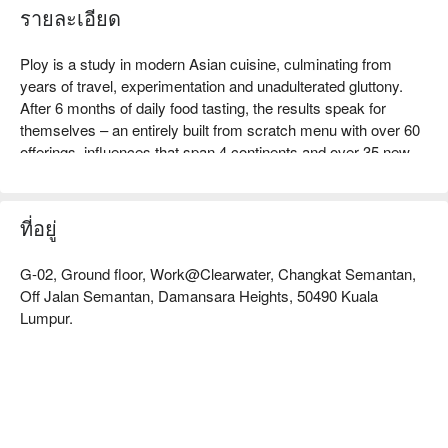
รายละเอียด
Ploy is a study in modern Asian cuisine, culminating from 
years of travel, experimentation and unadulterated gluttony.

After 6 months of daily food tasting, the results speak for 
themselves – an entirely built from scratch menu with over 60 
offerings, influences that span 4 continents and over 35 new 
and original sauces.

Our dishes cater to taste buds that embrace Asian spices in 
not-so-Asian dishes.

ที่อยู่
We recommend you always order a variety of dishes and 
share them within the table Asian style.
G-02, Ground floor, Work@Clearwater, Changkat Semantan,
Off Jalan Semantan, Damansara Heights, 50490 Kuala
Lumpur.