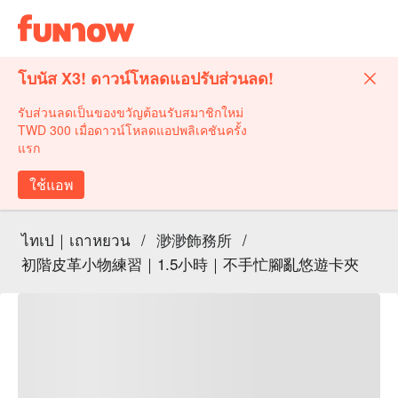
โบนัส X3! ดาวน์โหลดแอปรับส่วนลด!
รับส่วนลดเป็นของขวัญต้อนรับสมาชิกใหม่
TWD 300 เมื่อดาวน์โหลดแอปพลิเคชันครั้ง
แรก
ใช้แอพ
ไทเป｜เถาหยวน
/
渺渺飾務所
/
初階皮革小物練習｜1.5小時｜不手忙腳亂悠遊卡夾