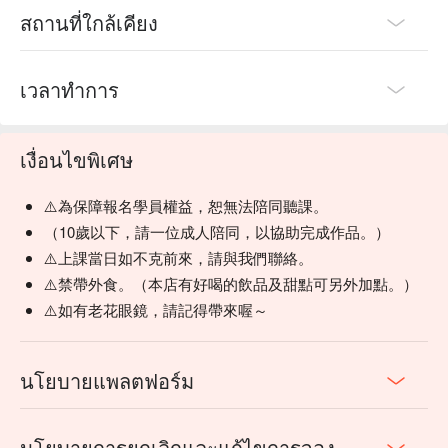
สถานที่ใกล้เคียง
เวลาทำการ
เงื่อนไขพิเศษ
⚠️為保障報名學員權益，恕無法陪同聽課。
（10歲以下，請一位成人陪同，以協助完成作品。）
⚠️上課當日如不克前來，請與我們聯絡。
⚠️禁帶外食。（本店有好喝的飲品及甜點可另外加點。）
⚠️如有老花眼鏡，請記得帶來喔～
นโยบายแพลตฟอร์ม
นโยบายการยกเลิกและแก้ไขการจอง