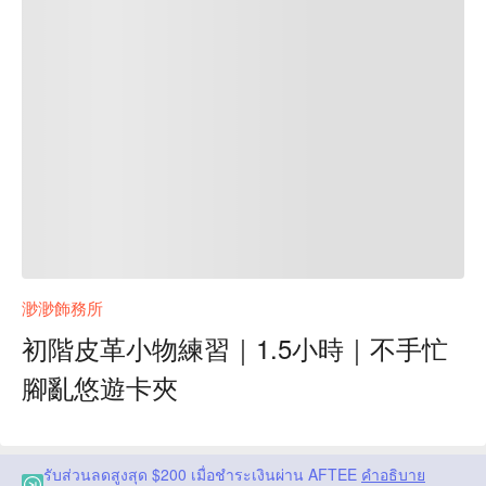
渺渺飾務所
初階皮革小物練習｜1.5小時｜不手忙
腳亂悠遊卡夾
รับส่วนลดสูงสุด $200 เมื่อชำระเงินผ่าน AFTEE
คำอธิบาย