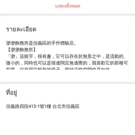
แสดงทั้งหมด
รายละเอียด
渺渺飾務所是信義區的手作體驗店。

【渺渺飾務所】

「渺」這個字，很有趣，它可以存在於無形之中，是流動的、
微小的，同時也可以是很遼闊且無邊際的，我喜歡它的那種可
探索、沒有固定框架的樣子。期待這個空間也是如此。

【師資】

其實就是「渺渺飾務所」的主理人，有四年皮革相關經驗及八
年以上金工相關經驗。要說為什麼先開皮革的課程而不是金工
ที่อยู่
課程呢？因為她是個土象星座的人，相當務實，皮革相對來
◆
渺渺飾務所FB
說，比貴金屬飾品來得實用性高，所以我們先來做做皮革吧～
信義路四段413-1號1樓 台北市信義區
◆
渺渺飾務所IG
金工的事，我們擇日再看看....										

渺渺飾務所體驗內容：悠遊卡套、證件套、零錢包、筆套、鞋
拔。

渺渺飾務所評價：Google 5 星好評
