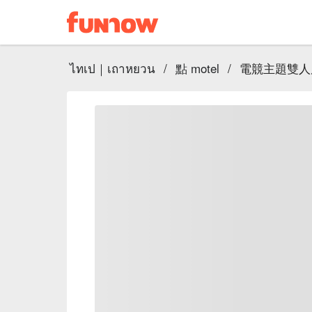
ไทเป｜เถาหยวน
/
點 motel
/
電競主題雙人