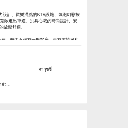
尚魅力設計、歡樂滿點的KTV設施、氣泡幻彩按
0米寬敞進出車道、別具心裁的時尚設計、安
的放鬆舒適。

可抵達。館內不僅有一般客房，更有電競房和 
想像。

案立刻查看⬇︎
จากุซซี่
โรงจอดรถส่วนตัว