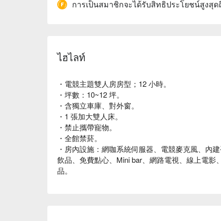
การเป็นสมาชิกจะได้รับสิทธิประโยชน์สูงสุด
ไฮไลท์
・電競主題雙人房房型；12 小時。
・坪數：10~12 坪。
・含獨立車庫、對外窗。
・1 張加大雙人床。
・禁止攜帶寵物。
・全館禁菸。
・房內設施：網咖系統伺服器、電競麥克風、內建手遊
飲品、免費點心、Mini bar、網路電視、線上
品。