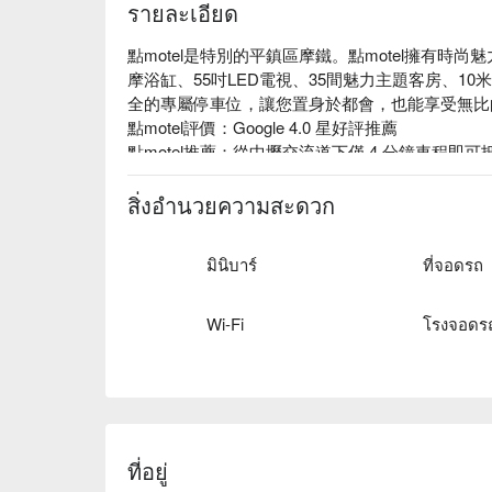
รายละเอียด
點motel是特別的平鎮區摩鐵。點motel擁有時
摩浴缸、55吋LED電視、35間魅力主題客房、1
全的專屬停車位，讓您置身於都會，也能享受無比
點motel評價：Google 4.0 星好評推薦

點motel推薦：從中壢交流道下僅 4 分鐘車程即
KTV 房，提供給您不一樣的體驗，顛覆您對摩鐵的
點motel優惠、點motel住宿方案、點motel休息方
สิ่งอำนวยความสะดวก
มินิบาร์
ที่จอดรถ
Wi-Fi
ที่อยู่