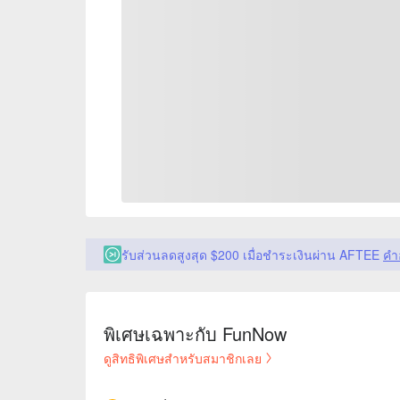
รับส่วนลดสูงสุด $200 เมื่อชำระเงินผ่าน AFTEE
คำ
พิเศษเฉพาะกับ FunNow
ดูสิทธิพิเศษสำหรับสมาชิกเลย