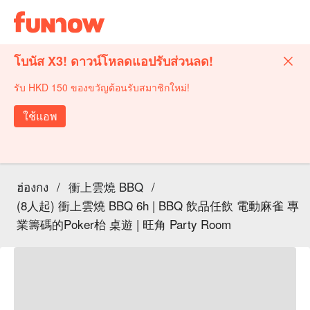
โบนัส X3! ดาวน์โหลดแอปรับส่วนลด!
รับ HKD 150 ของขวัญต้อนรับสมาชิกใหม่!
ใช้แอพ
ฮ่องกง
/
衝上雲燒 BBQ
/
(8人起) 衝上雲燒 BBQ 6h | BBQ 飲品任飲 電動麻雀 專
業籌碼的Poker枱 桌遊 | 旺角 Party Room