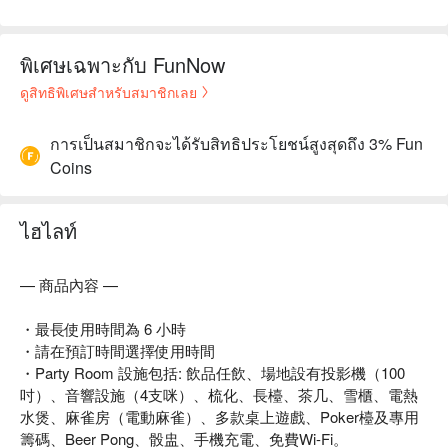
พิเศษเฉพาะกับ FunNow
ดูสิทธิพิเศษสำหรับสมาชิกเลย
การเป็นสมาชิกจะได้รับสิทธิประโยชน์สูงสุดถึง 3% Fun
Coins
ไฮไลท์
— 商品內容 —
・最長使用時間為 6 小時
・請在預訂時間選擇使用時間
・Party Room 設施包括: 飲品任飲、場地設有投影機（100
吋）、音響設施（4支咪）、梳化、長檯、茶几、雪櫃、電熱
水煲、麻雀房（電動麻雀）、多款桌上遊戲、Poker檯及專用
籌碼、Beer Pong、骰盅、手機充電、免費Wi-Fi。