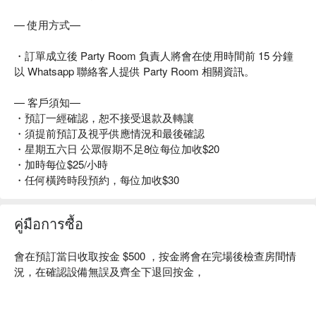
— 使用方式—
・訂單成立後 Party Room 負責人將會在使用時間前 15 分鐘
以 Whatsapp 聯絡客人提供 Party Room 相關資訊。
— 客戶須知—
・預訂一經確認，恕不接受退款及轉讓
・須提前預訂及視乎供應情況和最後確認
・星期五六日 公眾假期不足8位每位加收$20
・加時每位$25/小時
・任何橫跨時段預約，每位加收$30
คู่มือการซื้อ
會在預訂當日收取按金 $500 ，按金將會在完場後檢查房間情
況，在確認設備無誤及齊全下退回按金，