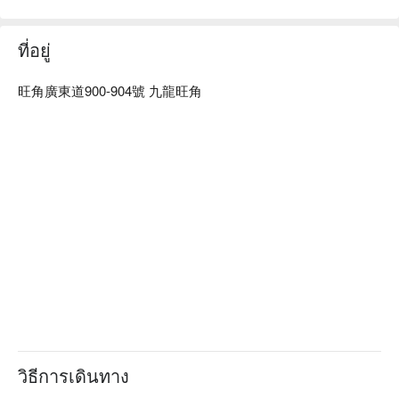
ที่อยู่
旺角廣東道900-904號 九龍旺角
วิธีการเดินทาง