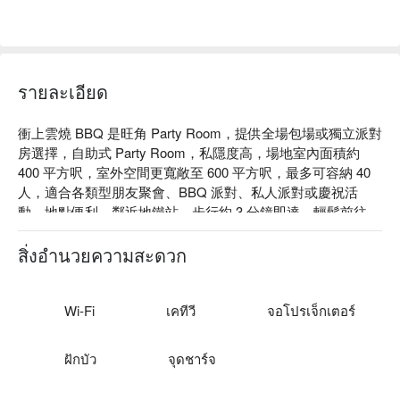
รายละเอียด
衝上雲燒 BBQ 是旺角 Party Room，提供全場包場或獨立派對
房選擇，自助式 Party Room，私隱度高，場地室內面積約 
400 平方呎，室外空間更寬敞至 600 平方呎，最多可容納 40 
人，適合各類型朋友聚會、BBQ 派對、私人派對或慶祝活
動。地點便利，鄰近地鐵站，步行約 3 分鐘即達，輕鬆前往。

衝上雲燒 BBQ 設施：免費飲品任飲、自攜食物及酒水、麻雀
房、Poker 檯及籌碼、大電視、投影機、優質音響設備、室內
สิ่งอำนวยความสะดวก
外獨立洗手間、舒適戶外露台、吸煙區

衝上雲燒 BBQ 價格：4 小時 HKD 108 / 人起（需預訂 8 人以
上）

Wi-Fi
เคทีวี
จอโปรเจ็กเตอร์
旺角 Party Room - 衝上雲燒 BBQ 預訂
ฝักบัว
จุดชาร์จ