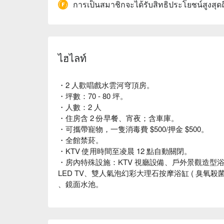
การเป็นสมาชิกจะได้รับสิทธิประโยชน์สูงสุด
ไฮไลท์
・2 人歡唱戲水雲河穹頂房。
・坪數：70 - 80 坪。
・人數：2 人
・住房含 2 份早餐、宵夜；含車庫。
・可攜帶寵物，一隻消毒費 $500/押金 $500。
・全館禁菸。
・KTV 使用時間至凌晨 12 點自動關閉。
・房內特殊設施：KTV 視廳設備、戶外景觀造型浴
LED TV、雙人氣泡幻彩大理石按摩浴缸 ( 臭氧殺菌 ) 
、鏡面水池。