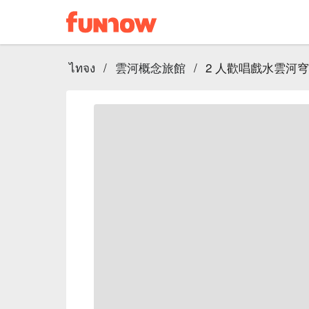
ไทจง
/
雲河概念旅館
/
2 人歡唱戲水雲河穹