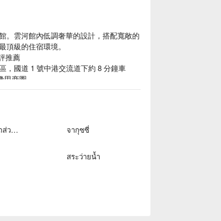
館。雲河館內低調奢華的設計，搭配寬敞的
最頂級的住宿環境。

評推薦

國道 1 號中港交流道下約 8 分鐘車
的逢甲商圈。

概念旅館休息方案立刻查看⬇︎
โรงจอดรถส่วนตัว
จากุซซี่
สระว่ายน้ำ