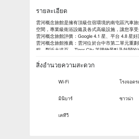
รายละเอียด
雲河概念旅館是擁有頂級住宿環境的南屯區汽車旅
空間，專業級衛浴設備及各式高級設施，讓您享受
雲河概念旅館評價：Google 4.1 星、平台 4.8 星好
雲河概念旅館推薦：雲河位於台中市第二單元重劃區，
程，鄰近大遠百、 Tiger City 等購物景點及熱鬧
雲河概念旅館優惠、雲河概念旅館住宿方案、雲河
สิ่งอำนวยความสะดวก
Wi-Fi
มินิบาร์
ซาวน่า
เคทีวี