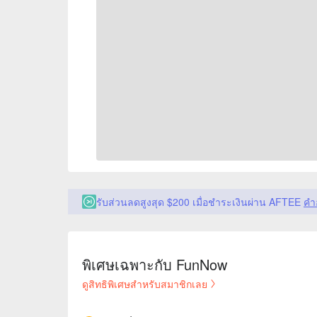
รับส่วนลดสูงสุด $200 เมื่อชำระเงินผ่าน AFTEE
คำ
พิเศษเฉพาะกับ FunNow
ดูสิทธิพิเศษสำหรับสมาชิกเลย