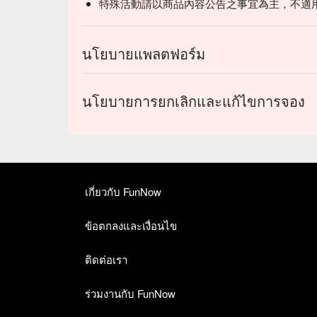
特殊活動請以商品內容公告之事宜為主，不適
นโยบายแพลตฟอร์ม
นโยบายการยกเลิกและแก้ไขการจอง
เกี่ยวกับ FunNow
ข้อตกลงและเงื่อนไข
ติดต่อเรา
ร่วมงานกับ FunNow