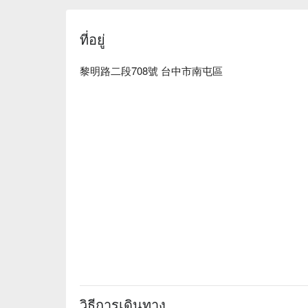
ที่อยู่
黎明路二段708號 台中市南屯區
วิธีการเดินทาง