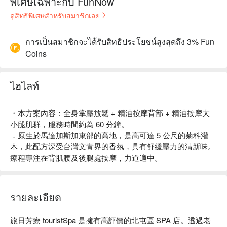
พิเศษเฉพาะกับ FunNow
ดูสิทธิพิเศษสำหรับสมาชิกเลย
การเป็นสมาชิกจะได้รับสิทธิประโยชน์สูงสุดถึง 3% Fun
Coins
ไฮไลท์
・本方案內容：全身掌壓放鬆 + 精油按摩背部 + 精油按摩大
小腿肌群，服務時間約為 60 分鐘。
．原生於馬達加斯加東部的高地，是高可達 5 公尺的菊科灌
木，此配方深受台灣文青界的香氛，具有舒緩壓力的清新味。
療程專注在背肌腰及後腿處按摩，力道適中。
รายละเอียด
旅日芳療 touristSpa 是擁有高評價的北屯區 SPA 店。透過老