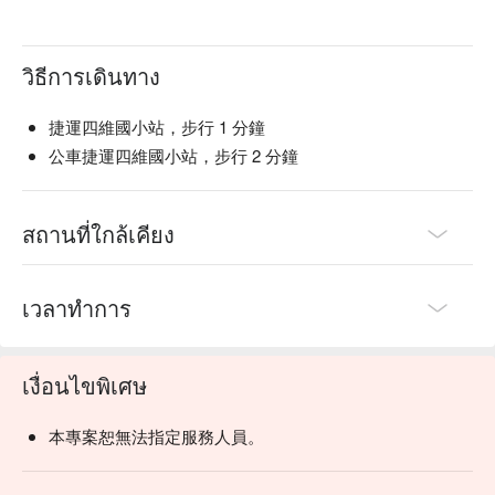
วิธีการเดินทาง
捷運四維國小站，步行 1 分鐘
公車捷運四維國小站，步行 2 分鐘
สถานที่ใกล้เคียง
เวลาทำการ
เงื่อนไขพิเศษ
本專案恕無法指定服務人員。