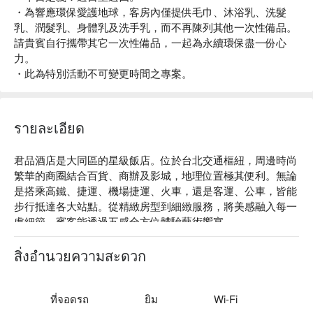
・為響應環保愛護地球，客房內僅提供毛巾、沐浴乳、洗髮
乳、潤髮乳、身體乳及洗手乳，而不再陳列其他一次性備品。
請貴賓自行攜帶其它一次性備品，一起為永續環保盡一份心
力。
・此為特別活動不可變更時間之專案。
รายละเอียด
君品酒店是大同區的星級飯店。位於台北交通樞紐，周邊時尚
繁華的商圈結合百貨、商辦及影城，地理位置極其便利。無論
是搭乘高鐵、捷運、機場捷運、火車，還是客運、公車，皆能
步行抵達各大站點。從精緻房型到細緻服務，將美感融入每一
處細節，賓客能透過五感全方位體驗藝術饗宴。

君品酒店評價：Google 4.4 星

君品酒店推薦：整體以尊貴如帝王般的豪華氛圍為設計核心，
สิ่งอำนวยความสะดวก
融入東方經典元素，呈現法式新古典風情。房型內配有自歐洲
進口的訂製家具、寧靜雅緻露台及獨特藝術品，讓您不論是度
假或洽公，盡情享受星級私密與舒適感。

ที่จอดรถ
ยิม
Wi-Fi