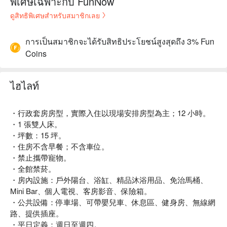
พิเศษเฉพาะกับ FunNow
ดูสิทธิพิเศษสำหรับสมาชิกเลย
การเป็นสมาชิกจะได้รับสิทธิประโยชน์สูงสุดถึง 3% Fun
Coins
ไฮไลท์
・行政套房房型，實際入住以現場安排房型為主；12 小時。
・1 張雙人床。
・坪數：15 坪。
・住房不含早餐；不含車位。
・禁止攜帶寵物。
・全館禁菸。
・房內設施：戶外陽台、浴缸、精品沐浴用品、免治馬桶、
Mini Bar、個人電視、客房影音、保險箱。
・公共設備：停車場、可帶嬰兒車、休息區、健身房、無線網
路、提供插座。
・平日定義：週日至週四。