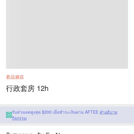
君品酒店
行政套房 12h
รับส่วนลดสูงสุด $200 เมื่อชำระเงินผ่าน AFTEE
คำอธิบาย
กิจกรรม