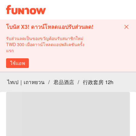
โบนัส X3! ดาวน์โหลดแอปรับส่วนลด!
รับส่วนลดเป็นของขวัญต้อนรับสมาชิกใหม่
TWD 300 เมื่อดาวน์โหลดแอปพลิเคชันครั้ง
แรก
ใช้แอพ
ไทเป｜เถาหยวน
/
君品酒店
/
行政套房 12h