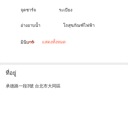
君品酒店優惠、君品酒店住宿方案、君品酒店休息方案立刻查
看⬇︎
จุดชาร์จ
ระเบียง
อ่างอาบน้ำ
โถสุขภัณฑ์ไฟฟ้า
แสดงทั้งหมด
มินิบาร์
ที่อยู่
承德路一段3號 台北市大同區