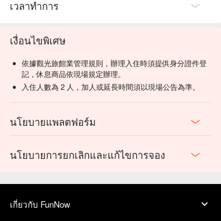
เวลาทำการ
เงื่อนไขพิเศษ
依據觀光旅館業管理規則，辦理入住時須提供身分證件登
記，休息商品依現場規定辦理。
入住人數為 2 人，加人或延長時間須以現場公告為準。
นโยบายแพลตฟอร์ม
นโยบายการยกเลิกและแก้ไขการจอง
เกี่ยวกับ FunNow