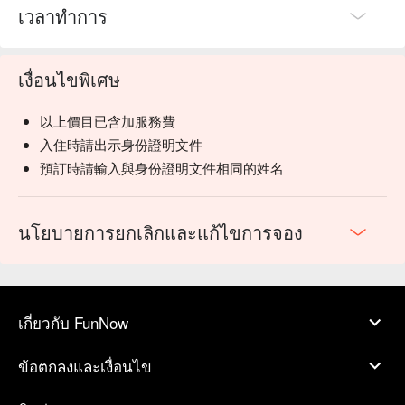
เวลาทำการ
เงื่อนไขพิเศษ
以上價目已含加服務費
入住時請出示身份證明文件
預訂時請輸入與身份證明文件相同的姓名
นโยบายการยกเลิกและแก้ไขการจอง
เกี่ยวกับ FunNow
ข้อตกลงและเงื่อนไข