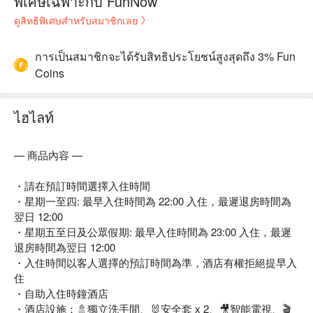
พิเศษเฉพาะกับ FunNow
ดูสิทธิพิเศษสำหรับสมาชิกเลย
การเป็นสมาชิกจะได้รับสิทธิประโยชน์สูงสุดถึง 3% Fun
Coins
ไฮไลท์
— 商品內容 —
・請在預訂時間選擇入住時間
・星期一至四: 最早入住時間為 22:00 入住，最遲退房時間為
翌日 12:00
・星期五至日及公眾假期: 最早入住時間為 23:00 入住，最遲
退房時間為翌日 12:00
・入住時間以客人選擇的預訂時間為準，酒店有權拒絕提早入
住
・自助入住時鐘酒店
・酒店設施：🚿獨立洗手間、🐰安全套 x 2、🎥智能電視、🎬