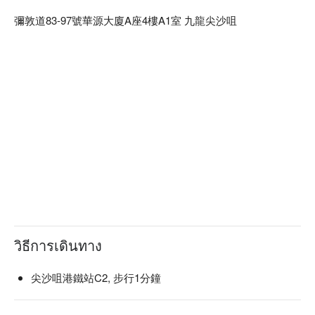
彌敦道83-97號華源大廈A座4樓A1室 九龍尖沙咀
วิธีการเดินทาง
尖沙咀港鐵站C2, 步行1分鐘