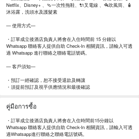
Netflix、Disney+ 、🩴一次性拖鞋、🔌叉電線 、🪮吹風筒、🧴
沐浴露，洗頭水及護髮素
— 使用方式—
・訂單成立後酒店負責人將會在入住時間前 15 分鐘以
Whatsapp 聯絡客人提供自助 Check-In 相關資訊，請輸入可透
過 Whatsapp 進行聯絡之聯絡電話號碼。
— 客戶須知—
・預訂一經確認，恕不接受退款及轉讓
・須提前預訂及視乎供應情況和最後確認
คู่มือการซื้อ
・訂單成立後酒店負責人將會在入住時間前15分鐘以
Whatsapp 聯絡客人提供自助 Check-In 相關資訊，請輸入可透
過Whatsapp進行聯絡之聯絡電話號碼。