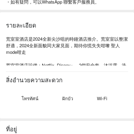
・如有疑問，可以WhatsApp 聯繫客戶服務員。
รายละเอียด
荒室室酒店是2024全新尖沙咀的時鐘酒店推介。荒室室以整潔
舒適，2024全新面貌同大家見面，期待你慌失失咁嚟 聖人
mode咁走

荒室室酒店設備：Netflix, Disney+， 2個安全套，沐浴露，洗
頭水，及護髮素，毛巾，一次性拖鞋，叉電線，風筒

สิ่งอำนวยความสะดวก
荒室室酒店推薦：整潔舒適、貼心服務

荒室室酒店爆房、荒室室自助時鐘酒店、荒室室酒店優惠資訊
โทรทัศน์
ฝักบัว
Wi-Fi
立刻查看⬇︎
ที่อยู่