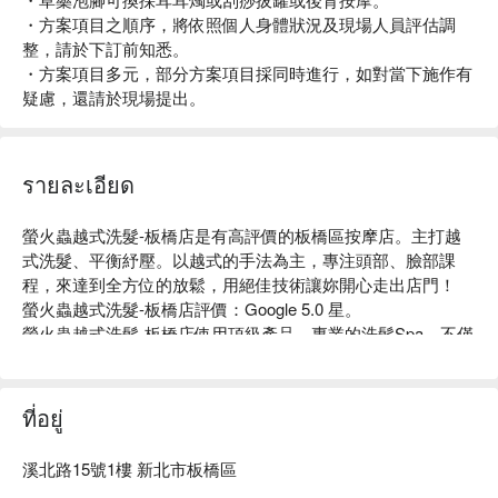
・方案項目之順序，將依照個人身體狀況及現場人員評估調
整，請於下訂前知悉。
・方案項目多元，部分方案項目採同時進行，如對當下施作有
疑慮，還請於現場提出。
รายละเอียด
螢火蟲越式洗髮-板橋店是有高評價的板橋區按摩店。主打越
式洗髮、平衡紓壓。以越式的手法為主，專注頭部、臉部課
程，來達到全方位的放鬆，用絕佳技術讓妳開心走出店門！

螢火蟲越式洗髮-板橋店評價：Google 5.0 星。

螢火蟲越式洗髮-板橋店使用頂級產品，專業的洗髮Spa，不僅
為您仔細地清潔，還是一種前所未有的美好享受，讓您感受到
全身的輕盈和放鬆！

螢火蟲越式洗髮-板橋店預約、螢火蟲越式洗髮-板橋店價格、
ที่อยู่
螢火蟲越式洗髮-板橋店優惠立刻查看⬇︎
溪北路15號1樓 新北市板橋區