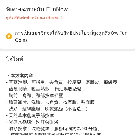
พิเศษเฉพาะกับ FunNow
ดูสิทธิพิเศษสำหรับสมาชิกเลย
การเป็นสมาชิกจะได้รับสิทธิประโยชน์สูงสุดถึง 3% Fun
Coins
ไฮไลท์
・本方案內容：
- 草藥泡腳、剪指甲、去角質、按摩腳、磨腳皮、擦保養
- 熱敷眼睛、暖宮熱敷 + 精油嗅吸放鬆
- 胸前、肩頸、頸部按摩舒壓
- 臉部卸妝、洗臉、去角質、按摩臉、敷面膜
- 洗頭＋髮絲護理＿吹乾髮絲（不含造型）
- 天然草本薰蒸手部按摩
- 光療水循環沖洗耳朵眼浴
- 肩頸按摩、吹乾髮絲，服務時間約為 90 分鐘。
・草藥泡腳可換採耳耳燭或刮痧拔罐或後背按摩。