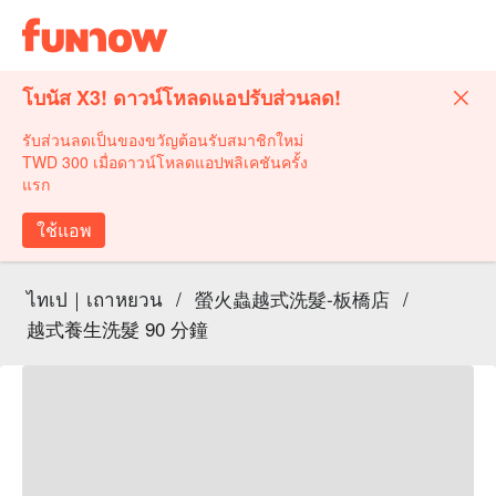
โบนัส X3! ดาวน์โหลดแอปรับส่วนลด!
รับส่วนลดเป็นของขวัญต้อนรับสมาชิกใหม่
TWD 300 เมื่อดาวน์โหลดแอปพลิเคชันครั้ง
แรก
ใช้แอพ
ไทเป｜เถาหยวน
/
螢火蟲越式洗髮-板橋店
/
越式養生洗髮 90 分鐘