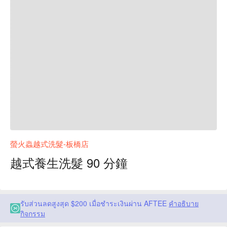
螢火蟲越式洗髮-板橋店
越式養生洗髮 90 分鐘
รับส่วนลดสูงสุด $200 เมื่อชำระเงินผ่าน AFTEE
คำอธิบาย
กิจกรรม