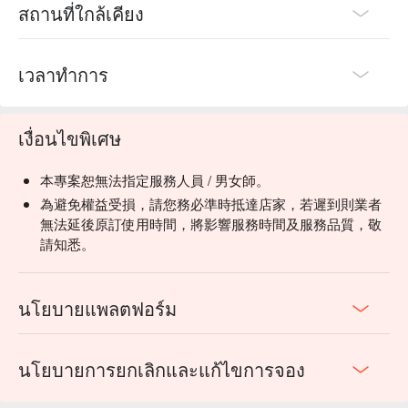
สถานที่ใกล้เคียง
เวลาทำการ
เงื่อนไขพิเศษ
本專案恕無法指定服務人員 / 男女師。
為避免權益受損，請您務必準時抵達店家，若遲到則業者
無法延後原訂使用時間，將影響服務時間及服務品質，敬
請知悉。
นโยบายแพลตฟอร์ม
นโยบายการยกเลิกและแก้ไขการจอง