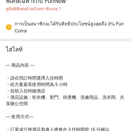
พิเศษเฉพาะกับ FunNow
ดูสิทธิพิเศษสำหรับสมาชิกเลย
การเป็นสมาชิกจะได้รับสิทธิประโยชน์สูงสุดถึง 3% Fun
Coins
ไฮไลท์
— 商品內容 —
・請在預訂時間選擇入住時間
・此方案最長使用時間為 5 小時
・自助入住時鐘酒店
・酒店設施：乾衣機、熨鬥、掛燙機、洗滌用品、洗衣間、共
享辦公空間
— 使用方式—
・訂單成立後酒店負責人將會在入住時間前 15 分鐘以