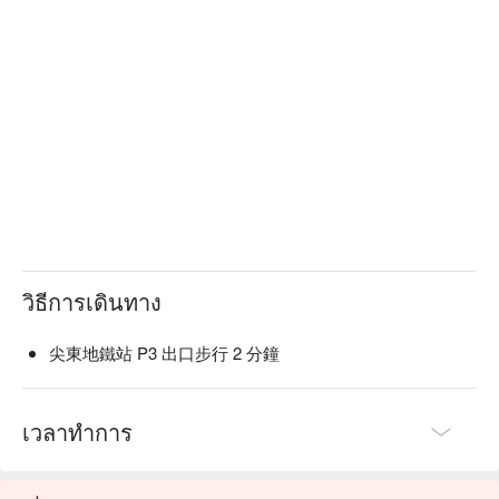
วิธีการเดินทาง
尖東地鐵站 P3 出口步行 2 分鐘
เวลาทำการ