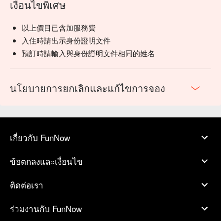
เงื่อนไขพิเศษ
以上價目已含加服務費
入住時請出示身份證明文件
預訂時請輸入與身份證明文件相同的姓名
นโยบายการยกเลิกและแก้ไขการจอง
เกี่ยวกับ FunNow
ข้อตกลงและเงื่อนไข
ติดต่อเรา
ร่วมงานกับ FunNow