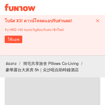
โบนัส X3! ดาวน์โหลดแอปรับส่วนลด!
รับ HKD 150 ของขวัญต้อนรับสมาชิกใหม่!
ใช้แอพ
ฮ่องกง
/
簡宅共享旅舍 Pillows Co-Living
/
豪華露台大床房 5h｜尖沙咀自助時鐘酒店