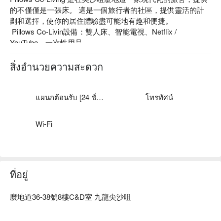
的不僅僅是一張床。 這是一個旅行者的社區，提供靈活的計
劃和選擇，使你的居住體驗盡可能地有趣和便捷。

 Pillows Co-Livin設備：雙人床、智能電視、Netflix / 
YouTube、一次性用品

 Pillows Co-Livin推薦：距離尖東地鐵站僅有 2 分鐘步行東站
สิ่งอำนวยความสะดวก
แผนกต้อนรับ [24 ชั่วโมง]
โทรทัศน์
Wi-Fi
ที่อยู่
麼地道36-38號8樓C&D室 九龍尖沙咀