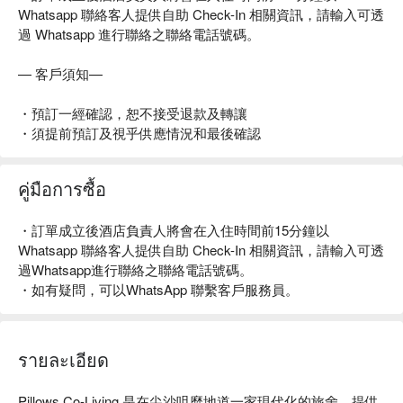
Whatsapp 聯絡客人提供自助 Check-In 相關資訊，請輸入可透
過 Whatsapp 進行聯絡之聯絡電話號碼。
— 客戶須知—
・預訂一經確認，恕不接受退款及轉讓
・須提前預訂及視乎供應情況和最後確認
คู่มือการซื้อ
・訂單成立後酒店負責人將會在入住時間前15分鐘以
Whatsapp 聯絡客人提供自助 Check-In 相關資訊，請輸入可透
過Whatsapp進行聯絡之聯絡電話號碼。
・如有疑問，可以WhatsApp 聯繫客戶服務員。
รายละเอียด
Pillows Co-Living 是在尖沙咀麼地道一家現代化的旅舍，提供