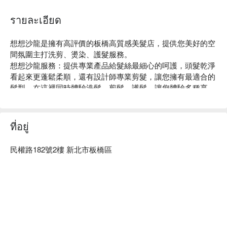
รายละเอียด
想想沙龍是擁有高評價的板橋高質感美髮店，提供您美好的空
間氛圍主打洗剪、燙染、護髮服務。

想想沙龍服務：提供專業產品給髮絲最細心的呵護，頭髮乾淨
看起來更蓬鬆柔順，還有設計師專業剪髮，讓您擁有最適合的
髮型，在這裡同時體驗洗髮、剪髮、護髮，讓您體驗多種享
受。

想想沙龍推薦：店內設計師個個專業，為客人打造獨一無二的
美髮造型，注重材料選用，精心挑選國外大廠原料，小心呵護
ที่อยู่
你我的每一根秀髮。

質感裝潢：帶有日系文青風格，又兼具活力，整體舒適而雅
民權路182號2樓 新北市板橋區
致，提供您美好的空間氛圍。

想想沙龍預約、想想沙龍價格立刻查看⬇︎