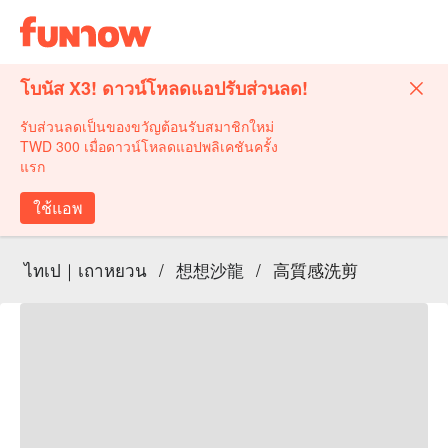
โบนัส X3! ดาวน์โหลดแอปรับส่วนลด!
รับส่วนลดเป็นของขวัญต้อนรับสมาชิกใหม่
TWD 300 เมื่อดาวน์โหลดแอปพลิเคชันครั้ง
แรก
ใช้แอพ
ไทเป｜เถาหยวน
/
想想沙龍
/
高質感洗剪