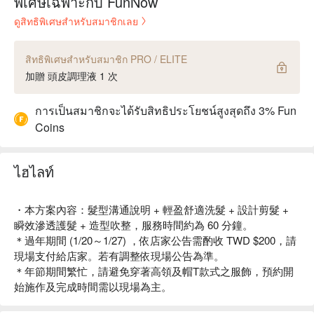
พิเศษเฉพาะกับ FunNow
ดูสิทธิพิเศษสำหรับสมาชิกเลย
สิทธิพิเศษสำหรับสมาชิก PRO / ELITE
加贈 頭皮調理液 1 次
การเป็นสมาชิกจะได้รับสิทธิประโยชน์สูงสุดถึง 3% Fun
Coins
ไฮไลท์
・本方案內容：髮型溝通說明 + 輕盈舒適洗髮 + 設計剪髮 +
瞬效滲透護髮 + 造型吹整，服務時間約為 60 分鐘。
＊過年期間 (1/20～1/27) ，依店家公告需酌收 TWD $200，請
現場支付給店家。若有調整依現場公告為準。
＊年節期間繁忙，請避免穿著高領及帽T款式之服飾，預約開
始施作及完成時間需以現場為主。