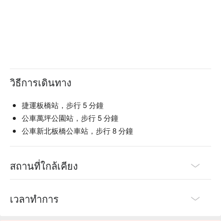
วิธีการเดินทาง
捷運板橋站，步行 5 分鐘
公車萬坪公園站，步行 5 分鐘
公車新北板橋公車站，步行 8 分鐘
สถานที่ใกล้เคียง
เวลาทำการ