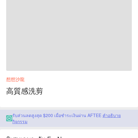
想想沙龍
高質感洗剪
รับส่วนลดสูงสุด $200 เมื่อชำระเงินผ่าน AFTEE
คำอธิบาย
กิจกรรม