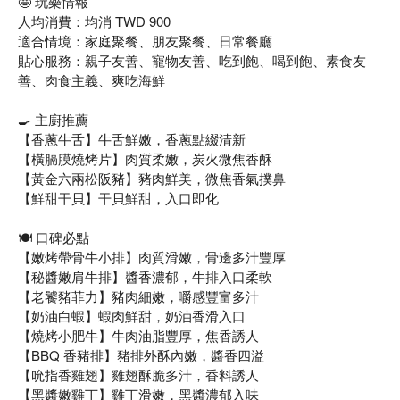
🤩 玩樂情報
人均消費：均消 TWD 900
適合情境：家庭聚餐、朋友聚餐、日常餐廳
貼心服務：親子友善、寵物友善、吃到飽、喝到飽、素食友
善、肉食主義、爽吃海鮮
🍳 主廚推薦
【香蔥牛舌】牛舌鮮嫩，香蔥點綴清新
【橫膈膜燒烤片】肉質柔嫩，炭火微焦香酥
【黃金六兩松阪豬】豬肉鮮美，微焦香氣撲鼻
【鮮甜干貝】干貝鮮甜，入口即化
🍽️ 口碑必點
【嫩烤帶骨牛小排】肉質滑嫩，骨邊多汁豐厚
【秘醬嫩肩牛排】醬香濃郁，牛排入口柔軟
【老饕豬菲力】豬肉細嫩，嚼感豐富多汁
【奶油白蝦】蝦肉鮮甜，奶油香滑入口
【燒烤小肥牛】牛肉油脂豐厚，焦香誘人
【BBQ 香豬排】豬排外酥內嫩，醬香四溢
【吮指香雞翅】雞翅酥脆多汁，香料誘人
【黑醬嫩雞丁】雞丁滑嫩，黑醬濃郁入味