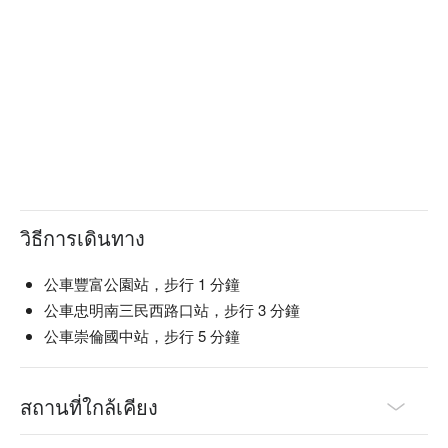
善、肉食主義、爽吃海鮮

🍳 主廚推薦

【香蔥牛舌】牛舌鮮嫩，香蔥點綴清新

【橫膈膜燒烤片】肉質柔嫩，炭火微焦香酥

【黃金六兩松阪豬】豬肉鮮美，微焦香氣撲鼻

【鮮甜干貝】干貝鮮甜，入口即化

🍽️ 口碑必點

【嫩烤帶骨牛小排】肉質滑嫩，骨邊多汁豐厚

วิธีการเดินทาง
【秘醬嫩肩牛排】醬香濃郁，牛排入口柔軟

【老饕豬菲力】豬肉細嫩，嚼感豐富多汁

【奶油白蝦】蝦肉鮮甜，奶油香滑入口

公車豐富公園站，步行 1 分鐘
【燒烤小肥牛】牛肉油脂豐厚，焦香誘人

公車忠明南三民西路口站，步行 3 分鐘
【BBQ 香豬排】豬排外酥內嫩，醬香四溢

公車崇倫國中站，步行 5 分鐘
【吮指香雞翅】雞翅酥脆多汁，香料誘人

【黑醬嫩雞丁】雞丁滑嫩，黑醬濃郁入味

【炭烤天婦羅】外皮酥脆，炭火香氣濃郁

สถานที่ใกล้เคียง
🥤 特色飲品
