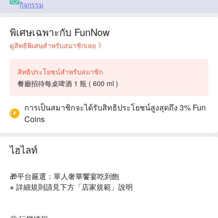
กิจกรรม
พิเศษเฉพาะกับ FunNow
ดูสิทธิพิเศษสำหรับสมาชิกเลย
สิทธิประโยชน์สำหรับสมาชิก
餐廳招待每桌啤酒 1 瓶 ( 600 ml )
การเป็นสมาชิกจะได้รับสิทธิประโยชน์สูงสุดถึง 3% Fun
Coins
ไฮไลท์
🎁平台嚴選：單人奢華饗宴吃到飽
※ 詳細規則請見下方「店家規範」說明