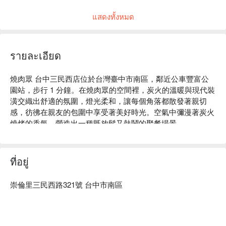
容為主，感謝。
แสดงทั้งหมด
รายละเอียด
燒肉眾 台中三民西店位於台灣臺中市南區，鄰近公車豐富公
園站，步行 1 分鐘。在燒肉眾的空間裡，炭火的溫暖與現代裝
潢交織出舒適的氛圍，燈光柔和，讓每個角落都散發著親切
感，彷彿在親友的包圍中享受著美好時光。空氣中彌漫著炭火
燒烤的香氣，營造出一種既放鬆又熱鬧的聚餐場景。

在這樣的氛圍中，香蔥牛舌、黃金六兩松阪豬、嫩烤帶骨牛小
排及秘醬嫩肩牛排成為提升用餐體驗的完美催化劑，讓每一次
ที่อยู่
聚會都更加難忘。

崇倫里三民西路321號 台中市南區
🤩 玩樂情報

人均消費：均消 TWD 900

適合情境：家庭聚餐、朋友聚餐、日常餐廳

貼心服務：親子友善、寵物友善、吃到飽、喝到飽、素食友