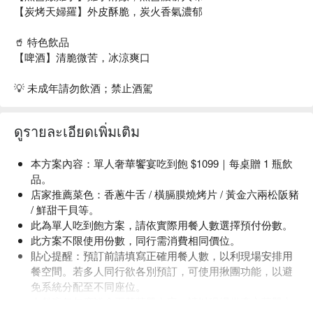
【炭烤天婦羅】外皮酥脆，炭火香氣濃郁
🥤 特色飲品
【啤酒】清脆微苦，冰涼爽口
💡 未成年請勿飲酒；禁止酒駕
ดูรายละเอียดเพิ่มเติม
本方案內容：單人奢華饗宴吃到飽 $1099｜每桌贈 1 瓶飲
品。
店家推薦菜色：香蔥牛舌 / 橫膈膜燒烤片 / 黃金六兩松阪豬
/ 鮮甜干貝等。
此為單人吃到飽方案，請依實際用餐人數選擇預付份數。
此方案不限使用份數，同行需消費相同價位。
貼心提醒：預訂前請填寫正確用餐人數，以利現場安排用
餐空間。若多人同行欲各別預訂，可使用揪團功能，以避
免系統分配至不同座位。
本餐廳每年度皆會更替菜單內容，請以現場供應之菜單內