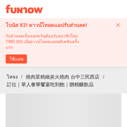
โบนัส X3! ดาวน์โหลดแอปรับส่วนลด!
รับส่วนลดเป็นของขวัญต้อนรับสมาชิกใหม่
TWD 300 เมื่อดาวน์โหลดแอปพลิเคชันครั้ง
แรก
ใช้แอพ
ไทจง
/
燒肉眾精緻炭火燒肉 台中三民西店
/
訂位｜單人奢華饗宴吃到飽｜贈精釀飲品