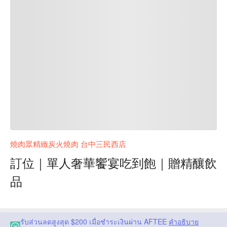
燒肉眾精緻炭火燒肉 台中三民西店
訂位｜單人奢華饗宴吃到飽｜贈精釀飲
品
รับส่วนลดสูงสุด $200 เมื่อชำระเงินผ่าน AFTEE
คำอธิบาย